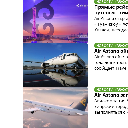
НОВОСТИ КАЗАХС
Прямые рейс
путешествий
Air Astana отк
– Гуанчжоу – А
Китаем, передает
НОВОСТИ КАЗАХС
Air Astana о
Air Astana объ
года должность
сообщает Travel
НОВОСТИ КАЗАХС
Air Astana з
Авиакомпания A
кипрский город
выполняться с 