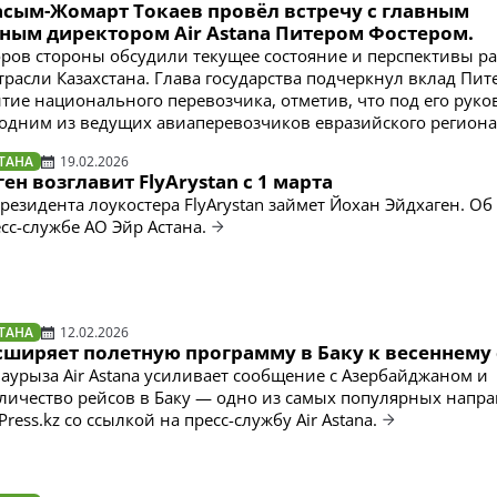
асым-Жомарт Токаев провёл встречу с главным
ным директором Air Astana Питером Фостером.
оров стороны обсудили текущее состояние и перспективы р
расли Казахстана. Глава государства подчеркнул вклад Пит
итие национального перевозчика, отметив, что под его рук
ла одним из ведущих авиаперевозчиков евразийского региона
ТАНА
19.02.2026
ен возглавит FlyArystan с 1 марта
президента лоукостера FlyArystan займет Йохан Эйдхаген. Об
сс-службе АО Эйр Астана.
ТАНА
12.02.2026
асширяет полетную программу в Баку к весеннему
аурыза Air Astana усиливает сообщение с Азербайджаном и
личество рейсов в Баку — одно из самых популярных напр
Press.kz со ссылкой на пресс-службу Air Astana.