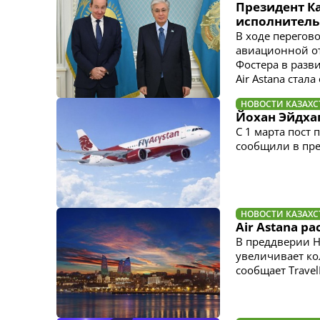
Президент К
исполнитель
В ходе перегов
авиационной от
Фостера в разв
Air Astana ста
НОВОСТИ КАЗАХС
Йохан Эйдхаг
С 1 марта пост 
сообщили в пре
НОВОСТИ КАЗАХС
Air Astana р
В преддверии Н
увеличивает ко
сообщает Travel