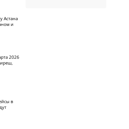
у Астана
аном и
арта 2026
Пиреш,
ейсы в
дут