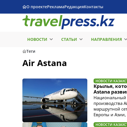
О проекте
Реклама
Редакция
Контакты
НОВОСТИ
СТАТЬИ
НАПРАВЛЕНИЯ
Теги
Air Astana
НОВОСТИ КАЗАХС
Крылья, кото
Astana разв
Национальный а
производства A
маршрутной сет
Европы и Азии, 
НОВОСТИ КАЗАХС