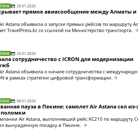
ТАНА
29.01.2026
открывает прямое авиасообщение между Алматы и
ir Astana объявила о запуске прямых рейсов по маршруту 
ет TravelPress.kz со ссылкой на Министерство транспорта.
ТАНА
26.01.2026
ачала сотрудничество с ICRON для модернизации
ужб
ir Astana объявила о начале сотрудничества с международ
N в рамках стратегии цифровой трансформации.
ТАНА
08.01.2026
анная пауза в Пекине: самолет Air Astana сел из-
 поломки
мпании Air Astana, выполнявший рейс KC210 по маршруту С
ил вынужденную посадку в Пекине.