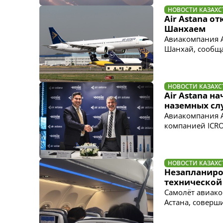
НОВОСТИ КАЗАХС
Air Astana 
Шанхаем
Авиакомпания A
Шанхай, сообща
НОВОСТИ КАЗАХС
Air Astana н
наземных сл
Авиакомпания A
компанией ICRO
НОВОСТИ КАЗАХС
Незапланиров
технической
Самолёт авиако
Астана, соверш