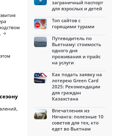
заграничный паспорт
для взрослых и детей
азвития
Топ сайтов с
ера
горящими турами
оводством
.
Путеводитель по
Вьетнаму: стоимость
одного дня
 этом
проживания и прайс
на услуги
Как подать заявку на
лотерею Green Card
2025: Рекомендации
для граждан
 сезону
Казахстана
авлений,
Впечатления из
Нячанга: полезные 10
советов для тех, кто
едет во Вьетнам