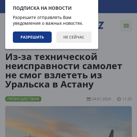
09.08.2026
06:27:33
ПОДПИСКА НА НОВОСТИ
Разрешите отправлять Вам
уведомления о важных новостях.
РАЗРЕШИТЬ
НЕ СЕЙЧАС
Новости
Происшествия
Из-за технической
неисправности самолет
не смог взлететь из
Уральска в Астану
ПРОИСШЕСТВИЯ
04.01.2024
11:35