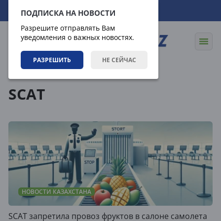
08.08.2026
07:12:58
ПОДПИСКА НА НОВОСТИ
Разрешите отправлять Вам
уведомления о важных новостях.
РАЗРЕШИТЬ
НЕ СЕЙЧАС
Теги
SCAT
НОВОСТИ КАЗАХСТАНА
SCAT запретила провоз фруктов в салоне самолета