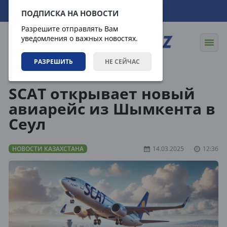
10.08.2026
15:19:09
ПОДПИСКА НА НОВОСТИ
Разрешите отправлять Вам
уведомления о важных новостях.
РАЗРЕШИТЬ
НЕ СЕЙЧАС
Новости
Новости Казахстана
SCAT открывает новый
авиарейс из Шымкента в
Сеул
НОВОСТИ КАЗАХСТАНА
14.03.2025
12:36