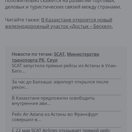
положительно скажется на развитии торговых,
деловых и туристических связей между странами.
Читайте также:
В Казахстане откроется новый
железнодорожный участок «Достык – Бескөл».
Новости по тегам:
SCAT
,
Министерство
транспорта РК
,
Сеул
SCAT запустила прямые рейсы из Астаны в Улан-
Бато...
За час до Балхаша: аэропорт открылся после
рекон...
В Казахстане предложили освободить
внутренние ави...
Рейс Air Astana из Астаны во Франкфурт
совершил в...
С 22 мая SCAT Airlines открывает прямой рейс