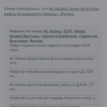
Ранее сообщалось, что
Air Astana также запустила
рейсы по маршруту Алматы – Фукуок.
Новости по тегам:
Air Astana
,
SCAT
,
Vietjet
,
безвиз Вьетнам
,
туризм в Камбодже
,
туризм во
Вьетнаме
,
Фукуок
Vietjet подвела итоги первого полугодия 2026
года...
Air Astana представила финансовые результаты
за в...
Vietjet Air объявила распродажу: скидки до 30%
на...
Air Astana приостанавливает рейсы в Дубай с 21
ию...
Vietjet Air в шестой раз подряд получила статус о...
Vietjet Qazaqstan объявила трехдневную