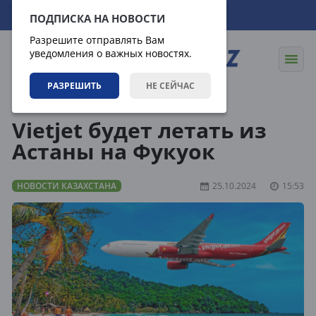
08.08.2026
04:24:12
ПОДПИСКА НА НОВОСТИ
Разрешите отправлять Вам
уведомления о важных новостях.
РАЗРЕШИТЬ
НЕ СЕЙЧАС
Новости
Новости Казахстана
Vietjet будет летать из
Астаны на Фукуок
НОВОСТИ КАЗАХСТАНА
25.10.2024
15:53