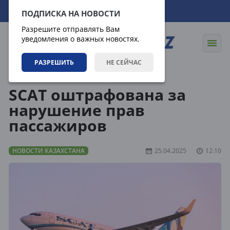
06.08.2026
22:17:24
ПОДПИСКА НА НОВОСТИ
Разрешите отправлять Вам
уведомления о важных новостях.
РАЗРЕШИТЬ
НЕ СЕЙЧАС
Новости
Новости Казахстана
SCAT оштрафована за
нарушение прав
пассажиров
НОВОСТИ КАЗАХСТАНА
25.04.2025
12:10