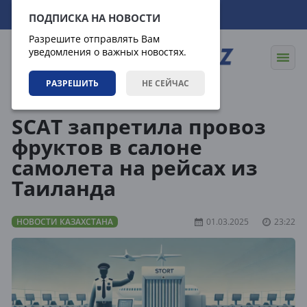
06.08.2026
06:28:18
ПОДПИСКА НА НОВОСТИ
Разрешите отправлять Вам
уведомления о важных новостях.
РАЗРЕШИТЬ
НЕ СЕЙЧАС
Новости
Новости Казахстана
SCAT запретила провоз
фруктов в салоне
самолета на рейсах из
Таиланда
НОВОСТИ КАЗАХСТАНА
01.03.2025
23:22