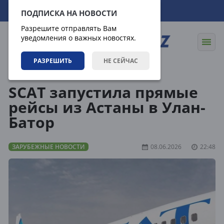
07.08.2026
03:21:49
ПОДПИСКА НА НОВОСТИ
Разрешите отправлять Вам
уведомления о важных новостях.
РАЗРЕШИТЬ
НЕ СЕЙЧАС
Новости
Зарубежные новости
SCAT запустила прямые
рейсы из Астаны в Улан-
Батор
ЗАРУБЕЖНЫЕ НОВОСТИ
08.06.2026
22:48