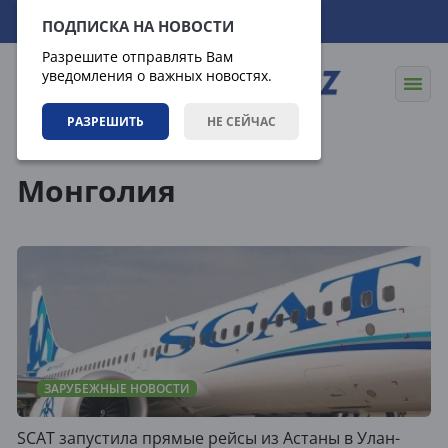
09.08.2026
14:10:49
ПОДПИСКА НА НОВОСТИ
Разрешите отправлять Вам
уведомления о важных новостях.
РАЗРЕШИТЬ
НЕ СЕЙЧАС
Теги
Монголия
ЗАРУБЕЖНЫЕ НОВОСТИ
SCAT запустила прямые рейсы из Астаны в Улан-