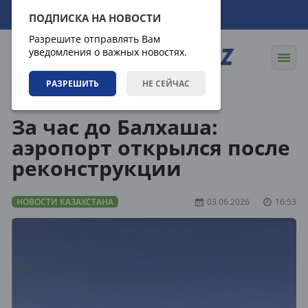
06.08.2026
12:16:35
ПОДПИСКА НА НОВОСТИ
Разрешите отправлять Вам
уведомления о важных новостях.
РАЗРЕШИТЬ
НЕ СЕЙЧАС
Новости
Новости Казахстана
За час до Балхаша:
аэропорт открылся после
реконструкции
НОВОСТИ КАЗАХСТАНА
03.06.2026
16:53