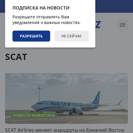
08.08.2026
07:45:44
ПОДПИСКА НА НОВОСТИ
Разрешите отправлять Вам
уведомления о важных новостях.
РАЗРЕШИТЬ
НЕ СЕЙЧАС
Теги
SCAT
НОВОСТИ КАЗАХСТАНА
SCAT Airlines меняет маршруты на Ближний Восток