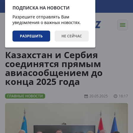
08.08.2026
22:33:13
ПОДПИСКА НА НОВОСТИ
Разрешите отправлять Вам
уведомления о важных новостях.
РАЗРЕШИТЬ
НЕ СЕЙЧАС
Новости
Главные новости
Казахстан и Сербия
соединятся прямым
авиасообщением до
конца 2025 года
ГЛАВНЫЕ НОВОСТИ
20.05.2025
18:17