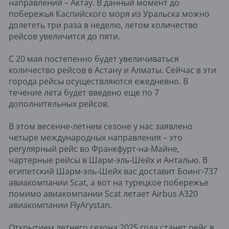
направлений – Актау. В данный момент до
побережья Каспийского моря из Уральска можно
долететь три раза в неделю, летом количество
рейсов увеличится до пяти.
С 20 мая постепенно будет увеличиваться
количество рейсов в Астану и Алматы. Сейчас в эти
города рейсы осуществляются ежедневно. В
течение лета будет введено еще по 7
дополнительных рейсов.
В этом весенне-летнем сезоне у нас заявлено
четыре международных направления – это
регулярный рейс во Франкфурт-на-Майне,
чартерные рейсы в Шарм-эль-Шейх и Анталью. В
египетский Шарм-эль-Шейх вас доставит Боинг-737
авиакомпании Scat, а вот на турецкое побережье
помимо авиакомпании Scat летает Airbus A320
авиакомпании FlyArystan.
Открытием летнего сезона 2025 года станет рейс в