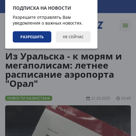
06.08.2026
09:58:50
ПОДПИСКА НА НОВОСТИ
Разрешите отправлять Вам
уведомления о важных новостях.
РАЗРЕШИТЬ
НЕ СЕЙЧАС
Новости
Новости Казахстана
Из Уральска - к морям и
мегаполисам: летнее
расписание аэропорта
"Орал"
НОВОСТИ КАЗАХСТАНА
21.05.2025
03:49