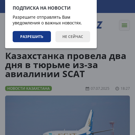
08.08.2026
04:16:37
ПОДПИСКА НА НОВОСТИ
Разрешите отправлять Вам
уведомления о важных новостях.
РАЗРЕШИТЬ
НЕ СЕЙЧАС
Новости
Новости Казахстана
Казахстанка провела два
дня в тюрьме из-за
авиалинии SCAT
НОВОСТИ КАЗАХСТАНА
07.07.2025
18:27