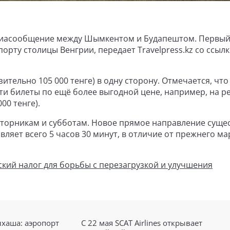
виасообщение между Шымкентом и Будапештом. Первый
рту столицы Венгрии, передает Travelpress.kz со ссылк
ительно 105 000 тенге) в одну сторону. Отмечается, что
 билеты по ещё более выгодной цене, например, на ре
00 тенге).
вторникам и субботам. Новое прямое направление суще
вляет всего 5 часов 30 минут, в отличие от прежнего м
кий налог для борьбы с перезагрузкой и улучшения
лхаша: аэропорт
С 22 мая SCAT Airlines открывает