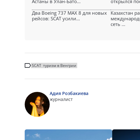
Астаны в Улан-Бато...
открылся пос
Два Boeing 737 MAX 8 для новых
Казахстан р
рейсов: SCAT усили...
международ
сеть ...
SCAT
туризм в Венгрии
Адия Розбакиева
журналист