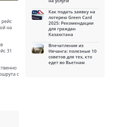
на услуги
Как подать заявку на
лотерею Green Card
 рейс
2025: Рекомендации
ой на
для граждан
Казахстана
 в
Впечатления из
йс 31
Нячанга: полезные 10
советов для тех, кто
едет во Вьетнам
ственно
аршрута с