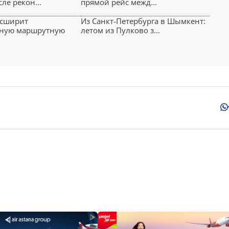
ле рекон...
прямой рейс межд...
асширит
Из Санкт-Петербурга в Шымкент:
ную маршрутную
летом из Пулково з...