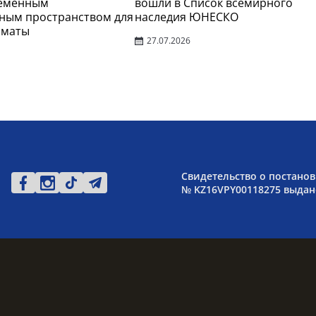
ременным
вошли в Список всемирного
ным пространством для
наследия ЮНЕСКО
лматы
27.07.2026
Свидетельство о постанов
№ KZ16VPY00118275 выдано