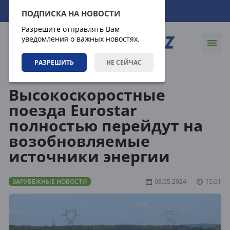
07.08.2026
09:23:24
ПОДПИСКА НА НОВОСТИ
Разрешите отправлять Вам
уведомления о важных новостях.
РАЗРЕШИТЬ
НЕ СЕЙЧАС
Новости
Зарубежные новости
Высокоскоростные
поезда Eurostar
полностью перейдут на
возобновляемые
источники энергии
ЗАРУБЕЖНЫЕ НОВОСТИ
03.05.2024
15:01