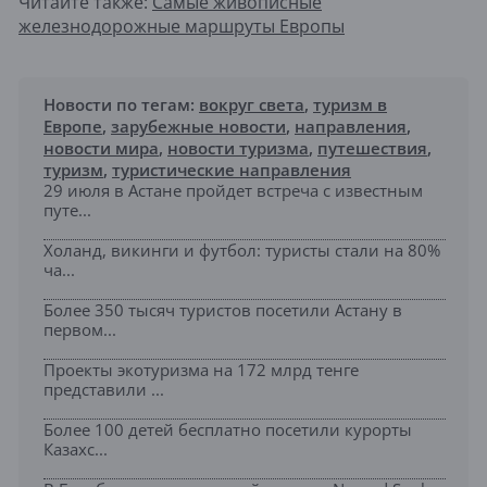
Читайте также:
Самые живописные
железнодорожные маршруты Европы
Новости по тегам:
вокруг света
,
туризм в
Европе
,
зарубежные новости
,
направления
,
новости мира
,
новости туризма
,
путешествия
,
туризм
,
туристические направления
29 июля в Астане пройдет встреча с известным
путе...
Холанд, викинги и футбол: туристы стали на 80%
ча...
Более 350 тысяч туристов посетили Астану в
первом...
Проекты экотуризма на 172 млрд тенге
представили ...
Более 100 детей бесплатно посетили курорты
Казахс...