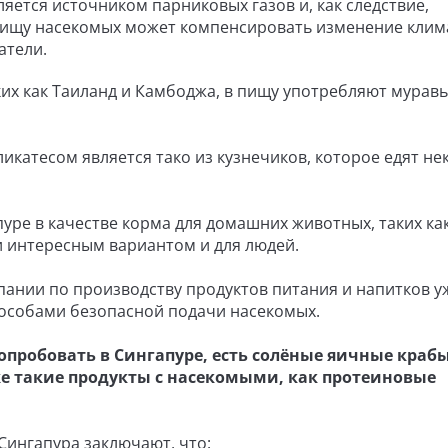
яется источником парниковых газов и, как следствие,
пищу насекомых может компенсировать изменение клим
атели.
их как Таиланд и Камбоджа, в пищу употребляют муравь
икатесом является тако из кузнечиков, которое едят не
ре в качестве корма для домашних животных, таких ка
и интересным вариантом и для людей.
пании по производству продуктов питания и напитков у
особами безопасной подачи насекомых.
опробовать в Сингапуре, есть солёные яичные крабы
е такие продукты с насекомыми, как протеиновые
Сингапура заключают, что: