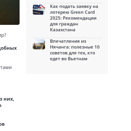
Как подать заявку на
лотерею Green Card
2025: Рекомендации
для граждан
Казахстана
ир?
Впечатления из
Нячанга: полезные 10
едобных
советов для тех, кто
едет во Вьетнам
ктами
з них,
ю
ов