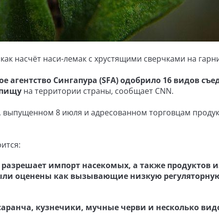
как насчёт наси-лемак с хрустящими сверчками на гарн
е агентство Сингапура (SFA) одобрило 16 видов съ
 пищу
на территории страны, сообщает CNN.
е, выпущенном 8 июля и адресованном торговцам проду
ится:
 разрешает импорт насекомых, а также продуктов и
ыли оценены как вызывающие низкую регуляторну
саранча, кузнечики, мучные черви и несколько вид