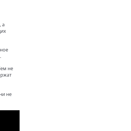
 а
щих
ьное
.
Тем не
ержат
ни не