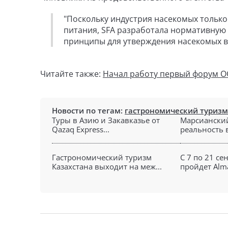
"Поскольку индустрия насекомых тольк
питания, SFA разработала нормативную
принципы для утверждения насекомых в 
Читайте также:
Начал работу первый форум О
Новости по тегам:
гастрономический туризм
Туры в Азию и Закавказье от
Марсианский
Qazaq Express...
реальность в
Гастрономический туризм
C 7 по 21 се
Казахстана выходит на меж...
пройдет Almat