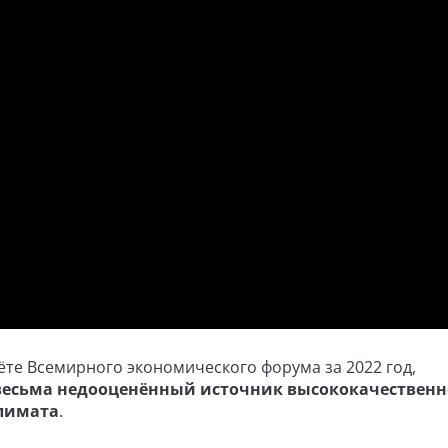
ёте Всемирного экономического форума за 2022 год,
о весьма недооценённый источник высококачественн
климата
.