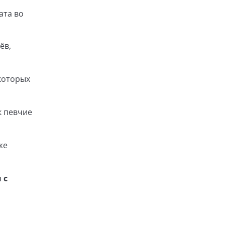
ата во
ёв,
которых
к певчие
же
 с