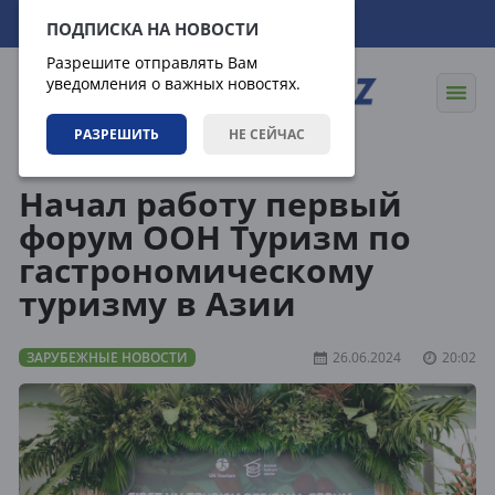
09.08.2026
19:35:11
ПОДПИСКА НА НОВОСТИ
Разрешите отправлять Вам
уведомления о важных новостях.
РАЗРЕШИТЬ
НЕ СЕЙЧАС
Новости
Зарубежные новости
Начал работу первый
форум ООН Туризм по
гастрономическому
туризму в Азии
ЗАРУБЕЖНЫЕ НОВОСТИ
26.06.2024
20:02