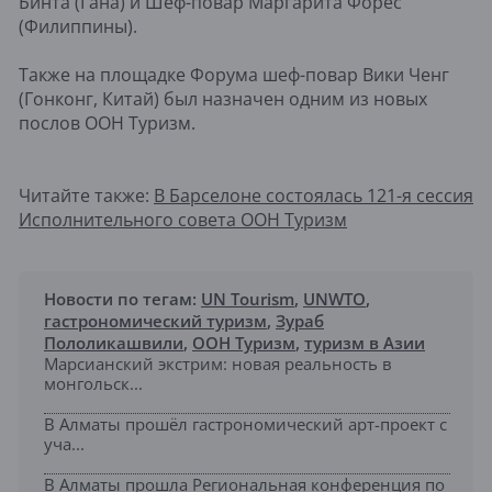
Бинта (Гана) и Шеф-повар Маргарита Форес
(Филиппины).
Также на площадке Форума шеф-повар Вики Ченг
(Гонконг, Китай) был назначен одним из новых
послов ООН Туризм.
Читайте также:
В Барселоне состоялась 121-я сессия
Исполнительного совета ООН Туризм
Новости по тегам:
UN Tourism
,
UNWTO
,
гастрономический туризм
,
Зураб
Пололикашвили
,
ООН Туризм
,
туризм в Азии
Марсианский экстрим: новая реальность в
монгольск...
В Алматы прошёл гастрономический арт-проект с
уча...
В Алматы прошла Региональная конференция по