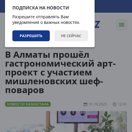
07.08.2026
18:41:05
ПОДПИСКА НА НОВОСТИ
Разрешите отправлять Вам
уведомления о важных новостях.
РАЗРЕШИТЬ
НЕ СЕЙЧАС
Новости
Новости Казахстана
В Алматы прошёл
гастрономический арт-
проект с участием
мишленовских шеф-
поваров
НОВОСТИ КАЗАХСТАНА
31.10.2025
12:31