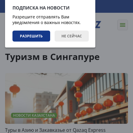
07.08.2026
03:18:06
ПОДПИСКА НА НОВОСТИ
Разрешите отправлять Вам
уведомления о важных новостях.
РАЗРЕШИТЬ
НЕ СЕЙЧАС
Теги
Туризм в Сингапуре
НОВОСТИ КАЗАХСТАНА
Туры в Азию и Закавказье от Qazaq Express