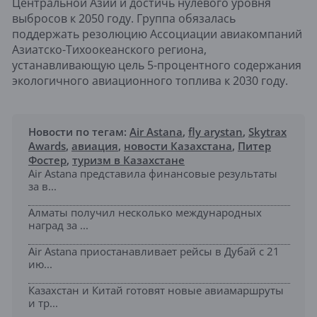
Центральной Азии и достичь нулевого уровня
выбросов к 2050 году. Группа обязалась
поддержать резолюцию Ассоциации авиакомпаний
Азиатско-Тихоокеанского региона,
устанавливающую цель 5-процентного содержания
экологичного авиационного топлива к 2030 году.
Новости по тегам:
Air Astana
,
fly arystan
,
Skytrax
Awards
,
авиация
,
новости Казахстана
,
Питер
Фостер
,
туризм в Казахстане
Air Astana представила финансовые результаты
за в...
Алматы получил несколько международных
наград за ...
Air Astana приостанавливает рейсы в Дубай с 21
ию...
Казахстан и Китай готовят новые авиамаршруты
и тр...