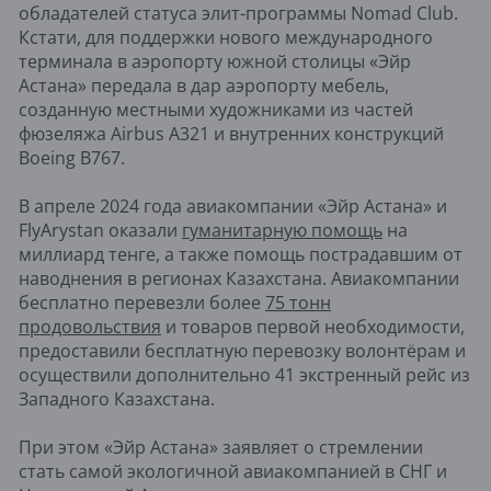
обладателей статуса элит-программы Nomad Club. ​
Кстати, для поддержки нового международного
терминала в аэропорту южной столицы «Эйр
Астана» передала в дар аэропорту мебель,
созданную местными художниками из частей
фюзеляжа Airbus A321 и внутренних конструкций
Boeing B767.
В апреле 2024 года авиакомпании «Эйр Астана» и
FlyArystan оказали
гуманитарную помощь
на
миллиард тенге, а также помощь пострадавшим от
наводнения в регионах Казахстана. Авиакомпании
бесплатно перевезли более
75 тонн
продовольствия
и товаров первой необходимости,
предоставили бесплатную перевозку волонтёрам и
осуществили дополнительно 41 экстренный рейс из
Западного Казахстана.
При этом «Эйр Астана» заявляет о стремлении
стать самой экологичной авиакомпанией в СНГ и