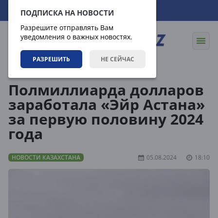
09.08.2026
06:10:02
ПОДПИСКА НА НОВОСТИ
Разрешите отправлять Вам
уведомления о важных новостях.
РАЗРЕШИТЬ
НЕ СЕЙЧАС
Новости
Новости Казахстана
Полмиллиарда долларов
заработала «Эйр Астана»
за первую половину 2024
года
НОВОСТИ КАЗАХСТАНА
05.08.2024
18:10