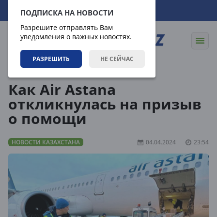
09.08.2026
19:19:49
ПОДПИСКА НА НОВОСТИ
Разрешите отправлять Вам
уведомления о важных новостях.
РАЗРЕШИТЬ
НЕ СЕЙЧАС
Новости
Новости Казахстана
Как Air Astana
откликнулась на призыв
о помощи
НОВОСТИ КАЗАХСТАНА
04.04.2024
23:54