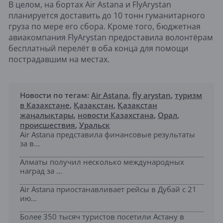
В целом, на бортах Air Astana и FlyArystan
планируется доставить до 10 тонн гуманитарного
груза по мере его сбора. Кроме того, бюджетная
авиакомпания FlyArystan предоставила волонтёрам
бесплатный перелёт в оба конца для помощи
пострадавшим на местах.
Новости по тегам:
Air Astana
,
fly arystan
,
туризм
в Казахстане
,
Қазақстан
,
Қазақстан
жаңалықтары
,
новости Казахстана
,
Орал
,
происшествия
,
Уральск
Air Astana представила финансовые результаты
за в...
Алматы получил несколько международных
наград за ...
Air Astana приостанавливает рейсы в Дубай с 21
ию...
Более 350 тысяч туристов посетили Астану в