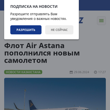
08.08.2026
02:11:22
ПОДПИСКА НА НОВОСТИ
Разрешите отправлять Вам
уведомления о важных новостях.
РАЗРЕШИТЬ
НЕ СЕЙЧАС
Новости
Новости Казахстана
Флот Air Astana
пополнился новым
самолетом
НОВОСТИ КАЗАХСТАНА
29.06.2024
17:27