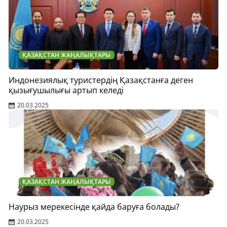
ҚАЗАҚСТАН ЖАҢАЛЫҚТАРЫ
Индонезиялық туристердің Қазақстанға деген
қызығушылығы артып келеді
20.03.2025
ҚАЗАҚСТАН ЖАҢАЛЫҚТАРЫ
Наурыз мерекесінде қайда баруға болады?
20.03.2025