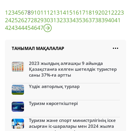
1
2
3
4
5
6
7
8
9
10
11
12
13
14
15
16
17
18
19
20
21
22
23
24
25
26
27
28
29
30
31
32
33
34
35
36
37
38
39
40
41
42
43
44
45
46
47
ТАНЫМАЛ МАҚАЛАЛАР
2023 жылдың алғашқы 9 айында
Қазақстанға келген шетелдік туристер
саны 37%-ға артты
Үздік авторлық турлар
Туризм көрсеткіштері
Туризм және спорт министрлігінің іске
асырған іс-шаралары мен 2024 жылға