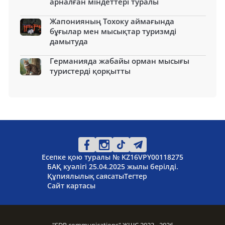
арналған міндеттері туралы
Жапонияның Тохоку аймағында
бұғылар мен мысықтар туризмді
дамытуда
Германияда жабайы орман мысығы
туристерді қорқытты
Есепке қою туралы № KZ16VPY00118275
БАҚ куәлігі 25.04.2025 жылы берілді.
Құпиялылық саясаты
Тегтер
Сайт картасы