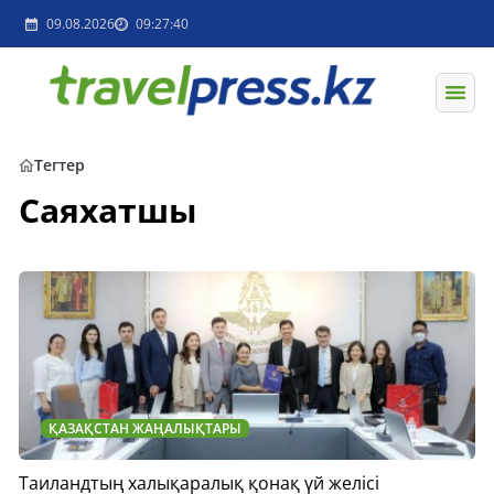
09.08.2026
09:27:40
Тегтер
Саяхатшы
ҚАЗАҚСТАН ЖАҢАЛЫҚТАРЫ
Таиландтың халықаралық қонақ үй желісі