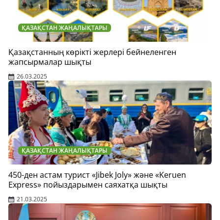
ҚАЗАҚСТАН ЖАҢАЛЫҚТАРЫ
Қазақстанның көрікті жерлері бейнеленген
жапсырмалар шықты
26.03.2025
ҚАЗАҚСТАН ЖАҢАЛЫҚТАРЫ
450-ден астам турист «Jibek Joly» және «Keruen
Express» пойыздарымен саяхатқа шықты
21.03.2025