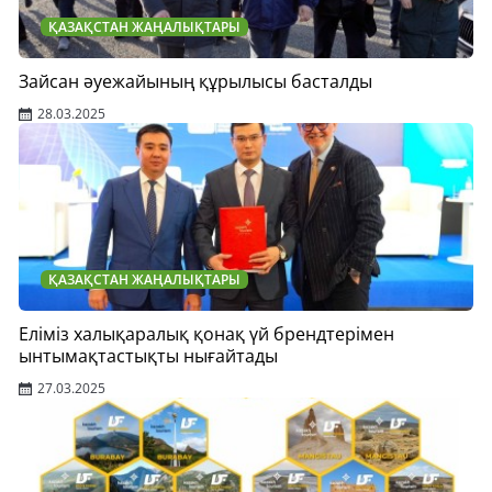
ҚАЗАҚСТАН ЖАҢАЛЫҚТАРЫ
Зайсан әуежайының құрылысы басталды
28.03.2025
ҚАЗАҚСТАН ЖАҢАЛЫҚТАРЫ
Еліміз халықаралық қонақ үй брендтерімен
ынтымақтастықты нығайтады
27.03.2025