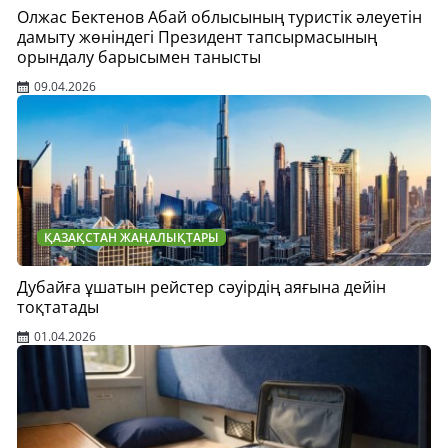
Олжас Бектенов Абай облысының туристік әлеуетін
дамыту жөніндегі Президент тапсырмасының
орындалу барысымен танысты
09.04.2026
ҚАЗАҚСТАН ЖАҢАЛЫҚТАРЫ
Дубайға ұшатын рейстер сәуірдің аяғына дейін
тоқтатады
01.04.2026