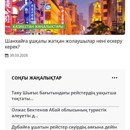
ҚАЗАҚСТАН ЖАҢАЛЫҚТАРЫ
Шанхайға ұшқалы жатқан жолаушылар нені ескеру
керек?
30.03.2026
СОҢҒЫ ЖАҢАЛЫҚТАР
Таяу Шығыс бағытындағы рейстердің уақытша
тоқтаты...
Олжас Бектенов Абай облысының туристік
әлеуетін д...
Дубайға ұшатын рейстер сәуірдің аяғына дейін