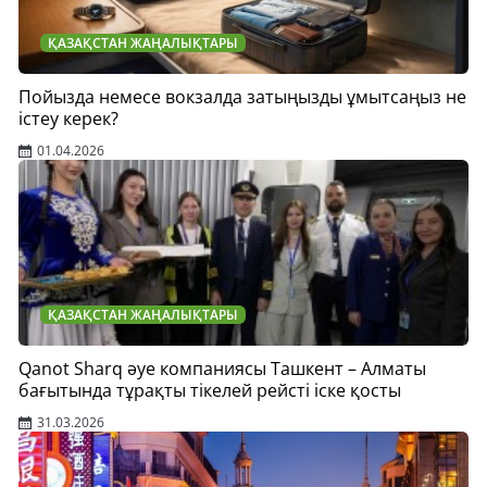
ҚАЗАҚСТАН ЖАҢАЛЫҚТАРЫ
Пойызда немесе вокзалда затыңызды ұмытсаңыз не
істеу керек?
01.04.2026
ҚАЗАҚСТАН ЖАҢАЛЫҚТАРЫ
Qanot Sharq әуе компаниясы Ташкент – Алматы
бағытында тұрақты тікелей рейсті іске қосты
31.03.2026