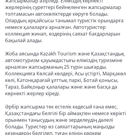
жапсырмалар әзірледі. Еліміздің көрнекті
жерлерінің суреттері бейнеленген жапсырмалар
топтамасын автокөліктерде көруге болады.
Олардың әрқайсысы танымал туристік орындарға
немесе қалаларға арналған. Автотуристер
коллекция жинап, өздерінің саяхат бағдарларын
бақылай алады.
Жоба аясында Kazakh Tourism және Қазақстандық
автомотуризм қауымдастығы еліміздің туризміне
арналған жапсырманың 25 түрін шығарды.
Коллекцияға Көлсай көлдері, Асы үстірті, Марқакөл
көлі, Катонқарағай ұлттық паркі, Ботай қонысы,
Тараз, Байқоңыр қалалары және және басқа да
көрнекті жерлер кіреді.
Әрбір жапсырма тек естелік кәдесый ғана емес,
Қазақстандағы белгілі бір аймақпен немесе көрікті
орынмен танысудың және зерделеудің дәлелі
болады. Туристер өз саяхаттарының маңызды
кезеңдерін белгілеп, туған елінің көркем