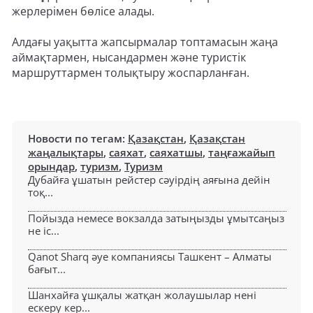
жерлерімен бөлісе алады.
Алдағы уақытта жапсырмалар топтамасын жаңа
аймақтармен, нысандармен және туристік
маршруттармен толықтыру жоспарланған.
Новости по тегам:
Қазақстан
,
Қазақстан
жаңалықтары
,
саяхат
,
саяхатшы
,
таңғажайып
орындар
,
туризм
,
Туризм
Дубайға ұшатын рейстер сәуірдің аяғына дейін
тоқ...
Пойызда немесе вокзалда затыңызды ұмытсаңыз
не іс...
Qanot Sharq әуе компаниясы Ташкент – Алматы
бағыт...
Шанхайға ұшқалы жатқан жолаушылар нені
ескеру кер...