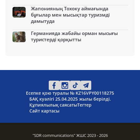
Жапонияның Тохоку аймағында
бұғылар мен мысықтар туризмді
дамытуда
Германияда жабайы орман мысығы
туристерді қорқытты
Есепке қою туралы № KZ16VPY00118275
БАҚ куәлігі 25.04.2025 жылы берілді.
Құпиялылық саясаты
Тегтер
Сайт картасы
"SDR communications" ЖШС 2023 - 2026