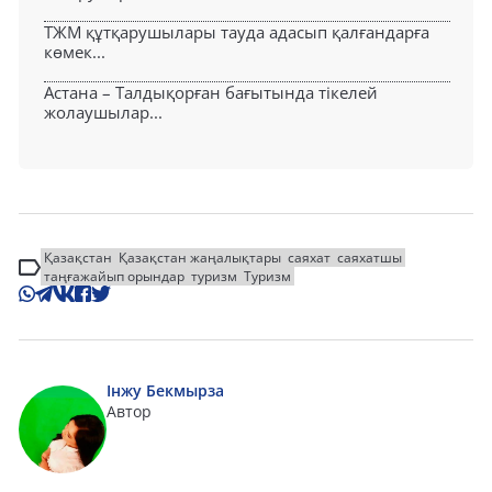
ТЖМ құтқарушылары тауда адасып қалғандарға
көмек...
Астана – Талдықорған бағытында тікелей
жолаушылар...
Қазақстан
Қазақстан жаңалықтары
саяхат
саяхатшы
таңғажайып орындар
туризм
Туризм
Інжу Бекмырза
Автор