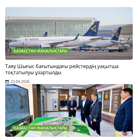
ҚАЗАҚСТАН ЖАҢАЛЫҚТАРЫ
Таяу Шығыс бағытындағы рейстердің уақытша
тоқтатылуы ұзартылды
23.04.2026
ҚАЗАҚСТАН ЖАҢАЛЫҚТАРЫ