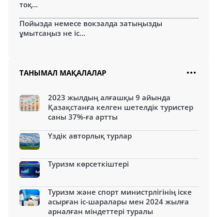
тоқ...
Пойызда немесе вокзалда затыңызды
ұмытсаңыз не іс...
ТАНЫМАЛ МАҚАЛАЛАР
2023 жылдың алғашқы 9 айында
Қазақстанға келген шетелдік туристер
саны 37%-ға артты
Үздік авторлық турлар
Туризм көрсеткіштері
Туризм және спорт министрлігінің іске
асырған іс-шаралары мен 2024 жылға
арналған міндеттері туралы