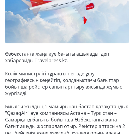
Өзбекстанға жаңа әуе бағыты ашылады, деп
хабарлайды Travelpress.kz.
Көлік министрлігі тұрақты негізде ұшу
географиясын кеңейтіп, қолданыстағы бағыттар
бойынша рейстер санын арттыру аясында жұмыс
жүргізеді.
Биылғы жылдың 1 мамырынан бастап қазақстандық
"QazaqAir" әуе компаниясы Астана – Түркістан –
Самарқанд бағыты бойынша Өзбекстанға жаңа
бағыт ашуды жоспарлап отыр. Рейстер аптасына 2
рет бейсенбі және жексенбі күндері орындалады.