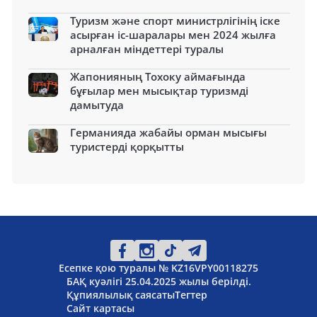
Туризм және спорт министрлігінің іске
асырған іс-шаралары мен 2024 жылға
арналған міндеттері туралы
Жапонияның Тохоку аймағында
бұғылар мен мысықтар туризмді
дамытуда
Германияда жабайы орман мысығы
туристерді қорқытты
Есепке қою туралы № KZ16VPY00118275
БАҚ куәлігі 25.04.2025 жылы берілді.
Құпиялылық саясаты
Тегтер
Сайт картасы