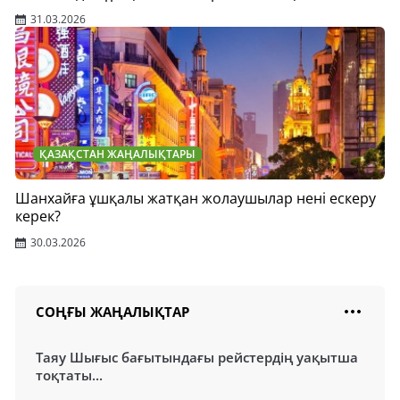
31.03.2026
ҚАЗАҚСТАН ЖАҢАЛЫҚТАРЫ
Шанхайға ұшқалы жатқан жолаушылар нені ескеру
керек?
30.03.2026
СОҢҒЫ ЖАҢАЛЫҚТАР
Таяу Шығыс бағытындағы рейстердің уақытша
тоқтаты...