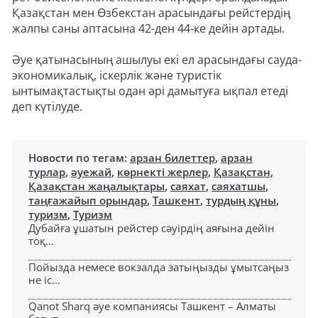
Қазақстан мен Өзбекстан арасындағы рейстердің
жалпы саны аптасына 42-ден 44-ке дейін артады.
Әуе қатынасының ашылуы екі ел арасындағы сауда-
экономикалық, іскерлік және туристік
ынтымақтастықты одан әрі дамытуға ықпал етеді
деп күтілуде.
Новости по тегам:
арзан билеттер
,
арзан
турлар
,
әуежай
,
көрнекті жерлер
,
Қазақстан
,
Қазақстан жаңалықтары
,
саяхат
,
саяхатшы
,
таңғажайып орындар
,
Ташкент
,
турдың құны
,
туризм
,
Туризм
Дубайға ұшатын рейстер сәуірдің аяғына дейін
тоқ...
Пойызда немесе вокзалда затыңызды ұмытсаңыз
не іс...
Qanot Sharq әуе компаниясы Ташкент – Алматы