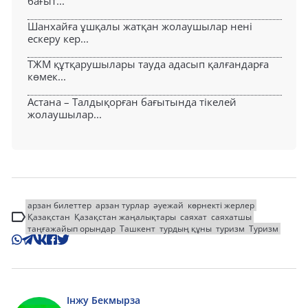
бағыт...
Шанхайға ұшқалы жатқан жолаушылар нені
ескеру кер...
ТЖМ құтқарушылары тауда адасып қалғандарға
көмек...
Астана – Талдықорған бағытында тікелей
жолаушылар...
арзан билеттер
арзан турлар
әуежай
көрнекті жерлер
Қазақстан
Қазақстан жаңалықтары
саяхат
саяхатшы
таңғажайып орындар
Ташкент
турдың құны
туризм
Туризм
Інжу Бекмырза