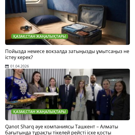
ҚАЗАҚСТАН ЖАҢАЛЫҚТАРЫ
Пойызда немесе вокзалда затыңызды ұмытсаңыз не
істеу керек?
01.04.2026
ҚАЗАҚСТАН ЖАҢАЛЫҚТАРЫ
Qanot Sharq әуе компаниясы Ташкент – Алматы
бағытында тұрақты тікелей рейсті іске қосты