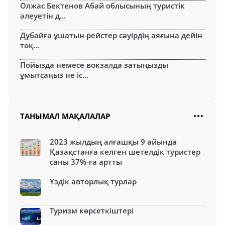
Олжас Бектенов Абай облысының туристік
әлеуетін д...
Дубайға ұшатын рейстер сәуірдің аяғына дейін
тоқ...
Пойызда немесе вокзалда затыңызды
ұмытсаңыз не іс...
ТАНЫМАЛ МАҚАЛАЛАР
2023 жылдың алғашқы 9 айында
Қазақстанға келген шетелдік туристер
саны 37%-ға артты
Үздік авторлық турлар
Туризм көрсеткіштері