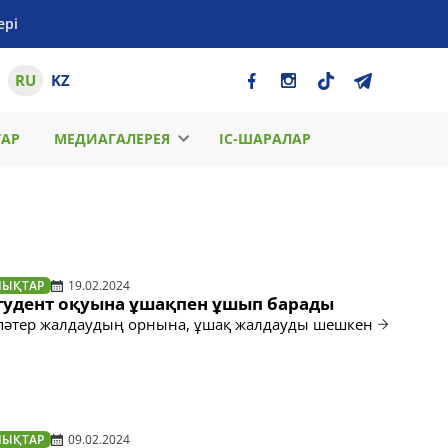
ері
RU
KZ
ТАР
МЕДИАГАЛЕРЕЯ
ІС-ШАРАЛАР
ЛЫҚТАР
19.02.2024
тудент оқуына ұшақпен ұшып барады
 пәтер жалдаудың орнына, ұшақ жалдауды шешкен
ЛЫҚТАР
09.02.2024