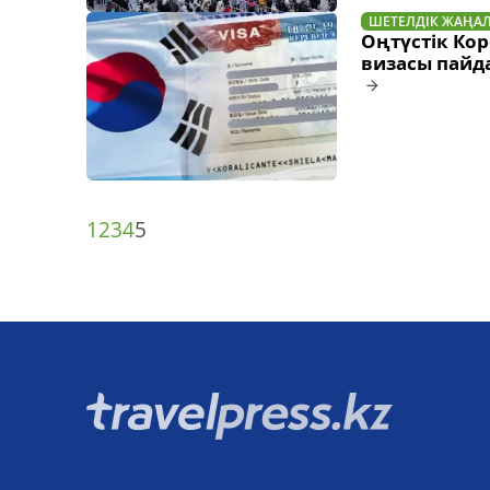
ШЕТЕЛДІК ЖАҢА
Оңтүстік Ко
визасы пайд
1
2
3
4
5