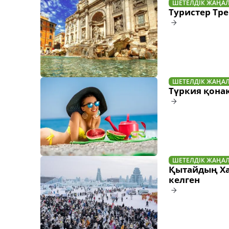
ШЕТЕЛДІК ЖАҢА
Туристер Тре
ШЕТЕЛДІК ЖАҢА
Түркия қонақү
ШЕТЕЛДІК ЖАҢА
Қытайдың Ха
келген