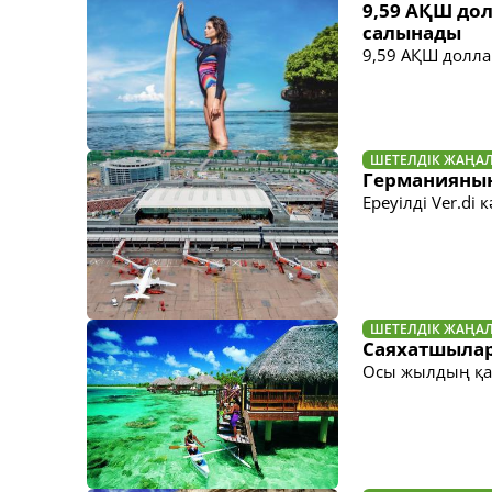
9,59 АҚШ дол
салынады
9,59 АҚШ долла
ШЕТЕЛДІК ЖАҢА
Германияның 
Ереуілді Ver.di
ШЕТЕЛДІК ЖАҢА
Саяхатшылар 
Осы жылдың қа