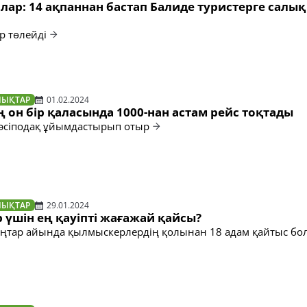
лар: 14 ақпаннан бастап Балиде туристерге салық
р төлейді
ЛЫҚТАР
01.02.2024
он бір қаласында 1000-нан астам рейс тоқтады
 кәсіподақ ұйымдастырып отыр
ЛЫҚТАР
29.01.2024
үшін ең қауіпті жағажай қайсы?
ңтар айында қылмыскерлердің қолынан 18 адам қайтыс бо