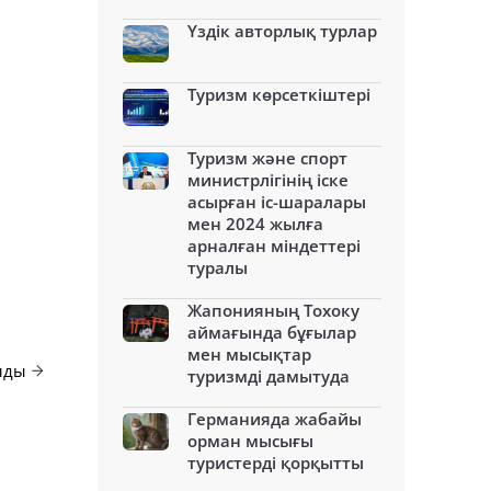
Үздік авторлық турлар
Туризм көрсеткіштері
Туризм және спорт
министрлігінің іске
асырған іс-шаралары
мен 2024 жылға
арналған міндеттері
туралы
Жапонияның Тохоку
аймағында бұғылар
мен мысықтар
лды
туризмді дамытуда
Германияда жабайы
орман мысығы
туристерді қорқытты