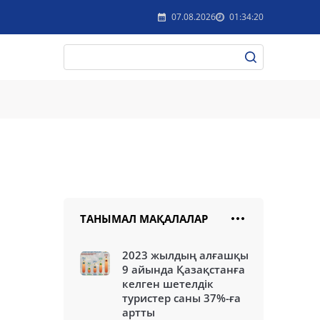
07.08.2026
01:34:20
ТАНЫМАЛ МАҚАЛАЛАР
2023 жылдың алғашқы
9 айында Қазақстанға
келген шетелдік
туристер саны 37%-ға
артты