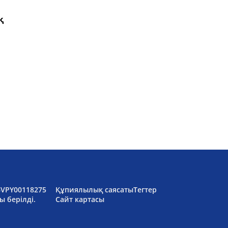
қ
6VPY00118275
Құпиялылық саясаты
Тегтер
ы берілді.
Сайт картасы