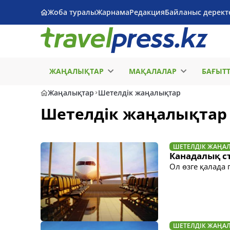
Жоба туралы
Жарнама
Редакция
Байланыс дерект
ЖАҢАЛЫҚТАР
МАҚАЛАЛАР
БАҒЫТ
Жаңалықтар
Шетелдік жаңалықтар
Шетелдік жаңалықтар
ШЕТЕЛДІК ЖАҢА
Канадалық с
Ол өзге қалада
ШЕТЕЛДІК ЖАҢА