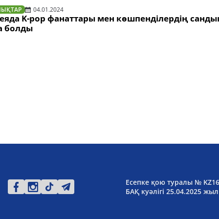
ЛЫҚТАР
04.01.2024
реяда K-pop фанаттары мен көшпенділердің санды
а болды
Есепке қою туралы № KZ1
БАҚ куәлігі 25.04.2025 жыл