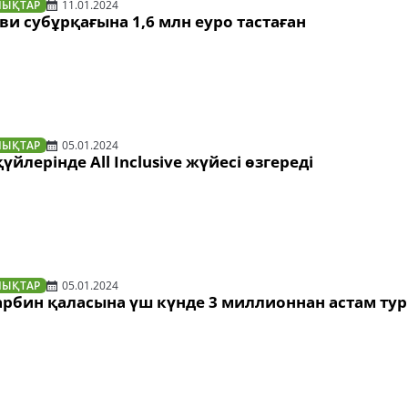
ЛЫҚТАР
11.01.2024
ви субұрқағына 1,6 млн еуро тастаған
ЛЫҚТАР
05.01.2024
йлерінде All Inclusive жүйесі өзгереді
ЛЫҚТАР
05.01.2024
рбин қаласына үш күнде 3 миллионнан астам тур