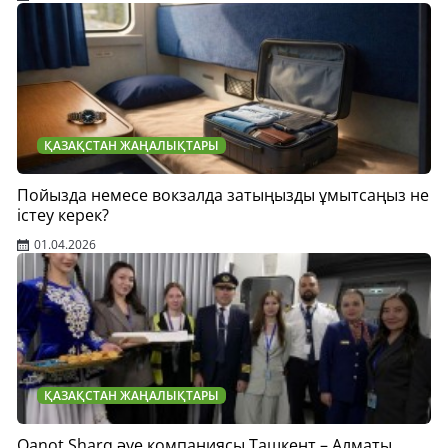
ҚАЗАҚСТАН ЖАҢАЛЫҚТАРЫ
Пойызда немесе вокзалда затыңызды ұмытсаңыз не
істеу керек?
01.04.2026
ҚАЗАҚСТАН ЖАҢАЛЫҚТАРЫ
Qanot Sharq әуе компаниясы Ташкент – Алматы