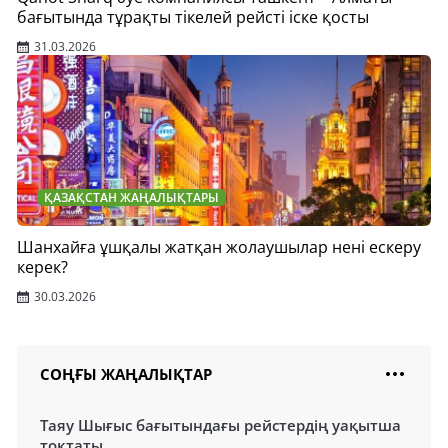
бағытында тұрақты тікелей рейсті іске қосты
31.03.2026
ҚАЗАҚСТАН ЖАҢАЛЫҚТАРЫ
Шанхайға ұшқалы жатқан жолаушылар нені ескеру
керек?
30.03.2026
СОҢҒЫ ЖАҢАЛЫҚТАР
Таяу Шығыс бағытындағы рейстердің уақытша
тоқтаты...