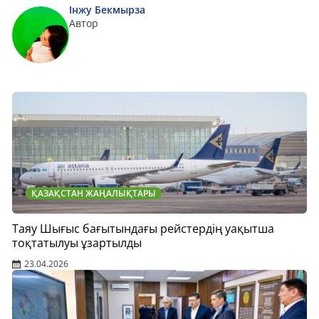
Інжу Бекмырза
Автор
ҚАЗАҚСТАН ЖАҢАЛЫҚТАРЫ
Таяу Шығыс бағытындағы рейстердің уақытша
тоқтатылуы ұзартылды
23.04.2026