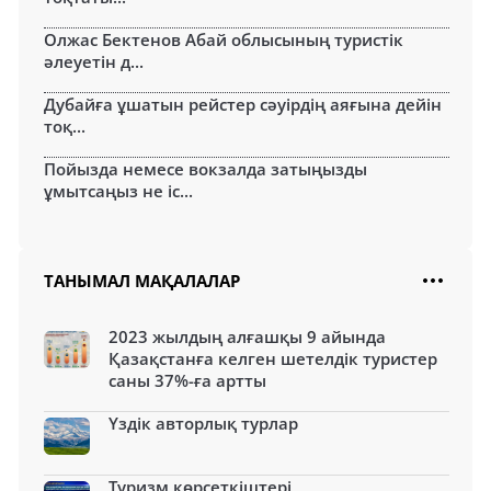
Олжас Бектенов Абай облысының туристік
әлеуетін д...
Дубайға ұшатын рейстер сәуірдің аяғына дейін
тоқ...
Пойызда немесе вокзалда затыңызды
ұмытсаңыз не іс...
ТАНЫМАЛ МАҚАЛАЛАР
2023 жылдың алғашқы 9 айында
Қазақстанға келген шетелдік туристер
саны 37%-ға артты
Үздік авторлық турлар
Туризм көрсеткіштері