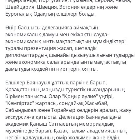
Нидерланды, Португалия, Румыния, Сербия, Чехия,
Швейцария, Швеция, Эстония елдерінің және
Еуропалық Одақтың елшілері болды.
Өңір басшысы делегацияға аймақтың
экономикалық дамуы мен екіжақты сауда-
экономикалық ынтымақтастықтың мүмкіндіктері
туралы презентация жасап, шетелдік
дипломаттардың шынайы қызығушылығын тудырды
және экономика салаларында ынтымақтастықты
дамытуды көздейтін ниеттерін оятты.
Елшілер Баянауыл ұлттық паркіне барып,
Қазақстанның маңызды туристік нысандарының
бірімен танысты. Олар "Қоңыр әулие" үңгірі,
"Кемпіртас" жартасы, сондай-ақ Жасыбай,
Сабындыкөл және Торайғыр көлдерін аралап, жаяу
экскурсияға қатысты. Делегация Баянауылдағы
академик Қаныш Сәтпаевтың мемориалдық
музейіне де барып, Қазақ ғылым академиясының
негізін қалаушының өмір жолымен және елдің