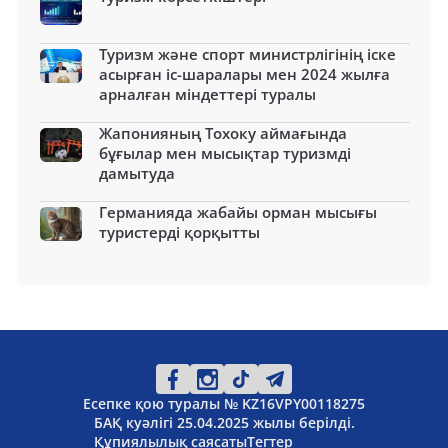
Туризм және спорт министрлігінің іске
асырған іс-шаралары мен 2024 жылға
арналған міндеттері туралы
Жапонияның Тохоку аймағында
бұғылар мен мысықтар туризмді
дамытуда
Германияда жабайы орман мысығы
туристерді қорқытты
Есепке қою туралы № KZ16VPY00118275
БАҚ куәлігі 25.04.2025 жылы берілді.
Құпиялылық саясаты
Тегтер