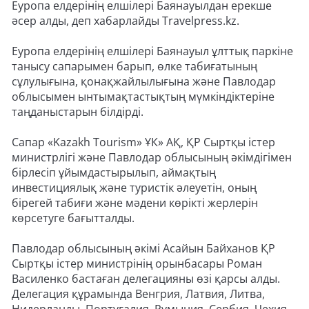
Еуропа елдерінің елшілері Баянауылдан ерекше
әсер алды, деп хабарлайды Travelpress.kz.
Еуропа елдерінің елшілері Баянауыл ұлттық паркіне
танысу сапарымен барып, өлке табиғатының
сұлулығына, қонақжайлылығына және Павлодар
облысымен ынтымақтастықтың мүмкіндіктеріне
таңданыстарын білдірді.
Сапар «Kazakh Tourism» ҰК» АҚ, ҚР Сыртқы істер
министрлігі және Павлодар облысының әкімдігімен
бірлесіп ұйымдастырылып, аймақтың
инвестициялық және туристік әлеуетін, оның
бірегей табиғи және мәдени көрікті жерлерін
көрсетуге бағытталды.
Павлодар облысының әкімі Асайын Байханов ҚР
Сыртқы істер министрінің орынбасары Роман
Василенко бастаған делегацияны өзі қарсы алды.
Делегация құрамында Венгрия, Латвия, Литва,