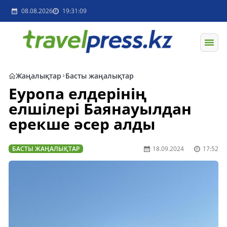
08.08.2026
19:31:09
Жаңалықтар
Басты жаңалықтар
Еуропа елдерінің
елшілері Баянауылдан
ерекше әсер алды
БАСТЫ ЖАҢАЛЫҚТАР
18.09.2024
17:52