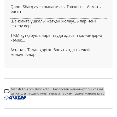
Qanot Sharq әуе компаниясы Ташкент – Алматы
бағыт...
Шанхайға ұшқалы жатқан жолаушылар нені
ескеру кер...
ТЖМ құтқарушылары тауда адасып қалғандарға
көмек...
Астана – Талдықорған бағытында тікелей
жолаушылар...
Kazakh Tourism
Қазақстан
Қазақстан жаңалықтары
саяхат
саяхатшы
турдың құны
туризм
туризм туралы жаңалықтар