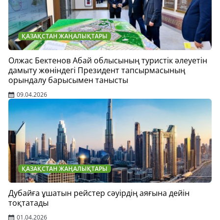
ҚАЗАҚСТАН ЖАҢАЛЫҚТАРЫ
Олжас Бектенов Абай облысының туристік әлеуетін
дамыту жөніндегі Президент тапсырмасының
орындалу барысымен танысты
09.04.2026
ҚАЗАҚСТАН ЖАҢАЛЫҚТАРЫ
Дубайға ұшатын рейстер сәуірдің аяғына дейін
тоқтатады
01.04.2026