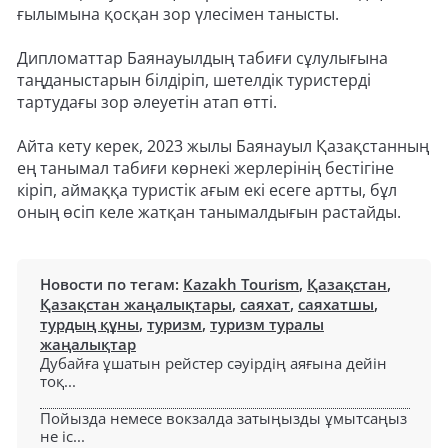
ғылымына қосқан зор үлесімен танысты.
Дипломаттар Баянауылдың табиғи сұлулығына
таңданыстарын білдіріп, шетелдік туристерді
тартудағы зор әлеуетін атап өтті.
Айта кету керек, 2023 жылы Баянауыл Қазақстанның
ең танымал табиғи көрнекі жерлерінің бестігіне
кіріп, аймаққа туристік ағым екі есеге артты, бұл
оның өсіп келе жатқан танымалдығын растайды.
Новости по тегам:
Kazakh Tourism
,
Қазақстан
,
Қазақстан жаңалықтары
,
саяхат
,
саяхатшы
,
турдың құны
,
туризм
,
туризм туралы
жаңалықтар
Дубайға ұшатын рейстер сәуірдің аяғына дейін
тоқ...
Пойызда немесе вокзалда затыңызды ұмытсаңыз
не іс...