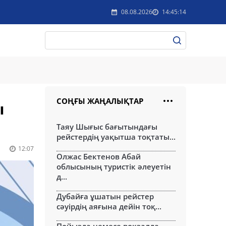
08.08.2026
14:45:14
СОҢҒЫ ЖАҢАЛЫҚТАР
ы
Таяу Шығыс бағытындағы
рейстердің уақытша тоқтаты...
12:07
Олжас Бектенов Абай
облысының туристік әлеуетін
д...
Дубайға ұшатын рейстер
сәуірдің аяғына дейін тоқ...