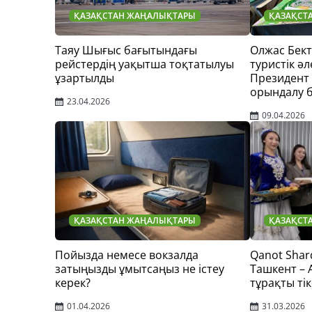
ҚАЗАҚСТАН ЖАҢАЛЫҚТАРЫ
ҚАЗАҚСТ
Таяу Шығыс бағытындағы
Олжас Бек
рейстердің уақытша тоқтатылуы
туристік әл
ұзартылды
Президент
орындалу 
23.04.2026
09.04.2026
ҚАЗАҚСТАН ЖАҢАЛЫҚТАРЫ
ҚАЗАҚСТ
Пойызда немесе вокзалда
Qanot Shar
затыңызды ұмытсаңыз не істеу
Ташкент –
керек?
тұрақты тік
01.04.2026
31.03.2026