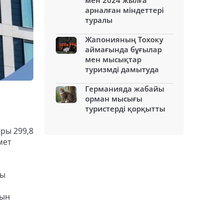
мен 2024 жылға
арналған міндеттері
туралы
Жапонияның Тохоку
аймағында бұғылар
мен мысықтар
туризмді дамытуда
Германияда жабайы
орман мысығы
туристерді қорқытты
ры 299,8
мет
ғы
нын