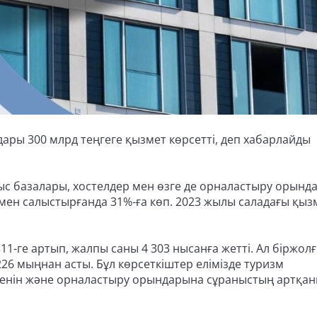
дары 300 млрд теңгеге қызмет көрсетті, деп хабарлайды
ыс базалары, хостелдер мен өзге де орналастыру орында
лмен салыстырғанда 31%-ға көп. 2023 жылы саладағы қыз
-ге артып, жалпы саны 4 303 нысанға жетті. Ал біржол
6 мыңнан асты. Бұл көрсеткіштер елімізде туризм
нін және орналастыру орындарына сұраныстың артқа