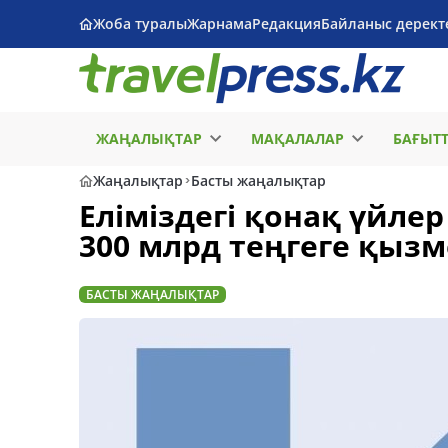
Жоба туралы
Жарнама
Редакция
Байланыс дерект
ЖАҢАЛЫҚТАР
МАҚАЛАЛАР
БАҒЫТ
Жаңалықтар
Басты жаңалықтар
Еліміздегі қонақ үйл
300 млрд теңгеге қызм
БАСТЫ ЖАҢАЛЫҚТАР