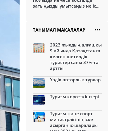
Пойызда немесе вокзалда
затыңызды ұмытсаңыз не іс...
ТАНЫМАЛ МАҚАЛАЛАР
2023 жылдың алғашқы
9 айында Қазақстанға
келген шетелдік
туристер саны 37%-ға
артты
Үздік авторлық турлар
Туризм көрсеткіштері
Туризм және спорт
министрлігінің іске
асырған іс-шаралары