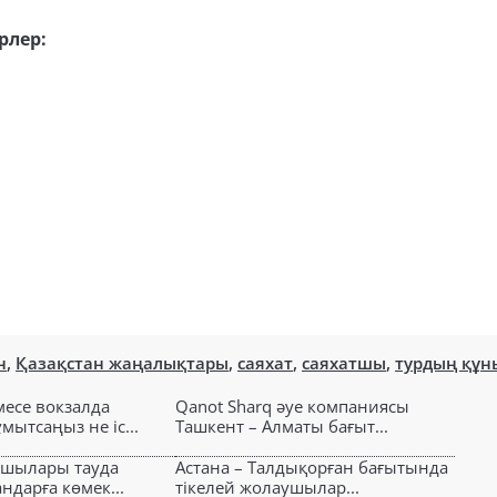
рлер:
н
,
Қазақстан жаңалықтары
,
саяхат
,
саяхатшы
,
турдың құн
есе вокзалда
Qanot Sharq әуе компаниясы
ытсаңыз не іс...
Ташкент – Алматы бағыт...
ушылары тауда
Астана – Талдықорған бағытында
ндарға көмек...
тікелей жолаушылар...