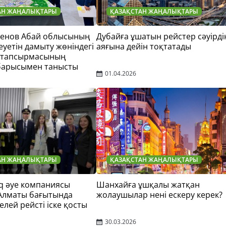
АН ЖАҢАЛЫҚТАРЫ
ҚАЗАҚСТАН ЖАҢАЛЫҚТАРЫ
тенов Абай облысының
Дубайға ұшатын рейстер сәуірді
еуетін дамыту жөніндегі
аяғына дейін тоқтатады
 тапсырмасының
барысымен танысты
01.04.2026
АН ЖАҢАЛЫҚТАРЫ
ҚАЗАҚСТАН ЖАҢАЛЫҚТАРЫ
q әуе компаниясы
Шанхайға ұшқалы жатқан
 Алматы бағытында
жолаушылар нені ескеру керек?
елей рейсті іске қосты
30.03.2026