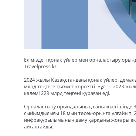
Еліміздегі қонақ үйлер мен орналастыру орын
Travelpress.kz.
2024 жылы
Қазақстандағы
қонақ үйлер, демал
млрд теңгеге қызмет көрсетті. Бұл — 2023 жы
көлемі 229 млрд теңгені құраған еді.
Орналастыру орындарының саны жыл ішінде 311
сыйымдылығы 18 мың төсек-орынға ұлғайып, 22
инфрақұрылымының даму қарқыны жоғары еке
айғақтайды.