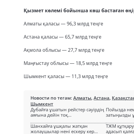
Қызмет көлемі бойынша көш бастаған өңі
Алматы қаласы — 96,3 млрд теңге
Астана қаласы — 65,7 млрд теңге
Ақмола облысы — 27,7 млрд теңге
Маңғыстау облысы — 18,5 млрд теңге
Шымкент қаласы — 11,3 млрд теңге
Новости по тегам:
Алматы
,
Астана
,
Қазақста
Шымкент
Дубайға ұшатын рейстер сәуірдің
Пойызда нем
аяғына дейін тоқ...
затыңызды ұм
Шанхайға ұшқалы жатқан
ТЖМ құтқар
жолаушылар нені ескеру кер...
адасып қалға