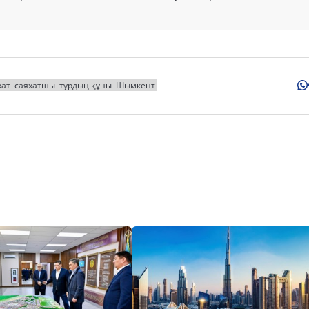
хат
саяхатшы
турдың құны
Шымкент