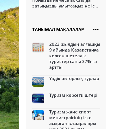
Пойызда немесе вокзалда
затыңызды ұмытсаңыз не іс...
ТАНЫМАЛ МАҚАЛАЛАР
2023 жылдың алғашқы
9 айында Қазақстанға
келген шетелдік
туристер саны 37%-ға
артты
Үздік авторлық турлар
Туризм көрсеткіштері
Туризм және спорт
министрлігінің іске
асырған іс-шаралары