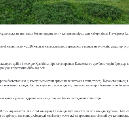
ұранысқа ие шетелдік бағыттардың топ-7 қатарына кірді, деп хабарлайды Travelpress.kz
avel жариялаған «2026 жылғы жаңа жылдық мерекелерге арналған туристік үрдістер тур
лерге дейінгі кезеңде Қытайдың ірі қалаларынан Қазақстанға әуе билеттерін брондау с
ондау көрсеткіші 80% аса өсті.
па бағыттарына қызығушылықтың артып келе жатқаны атап өтіледі. Қазақстан қысқы 
сын нығайтып келеді. Қытай туристері арасында ең танымал қалалар - Алматы мен Астана
аяхатқа сұраныс қараша айының соңынан бастап артқанын атап өтеді.
 876 мыңнан асты. Ал 2024 жылдың 12 айында бұл көрсеткіш 655 мыңды құраған. Бұл ел
герілету, визалық рәсімдерді жеңілдету және екі ел арасындағы тікелей әуе қатынаста