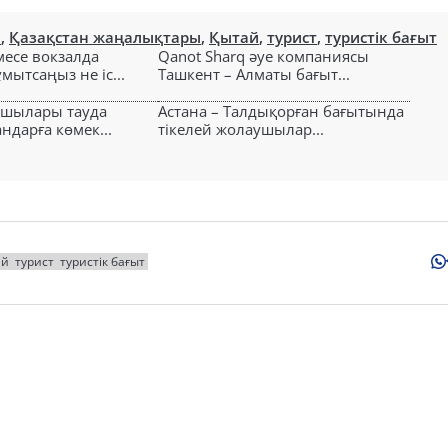
н
,
Қазақстан жаңалықтары
,
Қытай
,
турист
,
туристік бағыт
есе вокзалда
Qanot Sharq әуе компаниясы
ытсаңыз не іс...
Ташкент – Алматы бағыт...
ушылары тауда
Астана – Талдықорған бағытында
ндарға көмек...
тікелей жолаушылар...
ай
турист
туристік бағыт