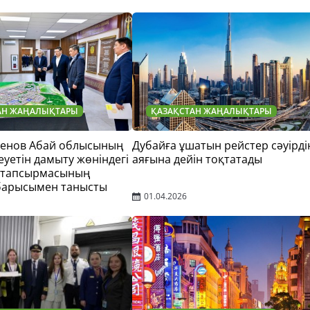
АН ЖАҢАЛЫҚТАРЫ
ҚАЗАҚСТАН ЖАҢАЛЫҚТАРЫ
тенов Абай облысының
Дубайға ұшатын рейстер сәуірді
еуетін дамыту жөніндегі
аяғына дейін тоқтатады
 тапсырмасының
барысымен танысты
01.04.2026