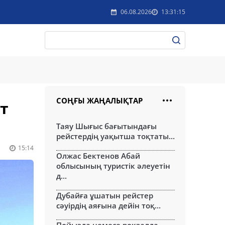
06.08.2026
13:31:15
СОҢҒЫ ЖАҢАЛЫҚТАР
т
Таяу Шығыс бағытындағы
рейстердің уақытша тоқтаты...
15:14
Олжас Бектенов Абай
облысының туристік әлеуетін
д...
Дубайға ұшатын рейстер
сәуірдің аяғына дейін тоқ...