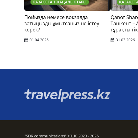
ҚАЗАҚСТАН ЖАҢАЛЫҚТАРЫ
ҚАЗАҚСТ
Пойызда немесе вокзалда
Qanot Shar
затыңызды ұмытсаңыз не істеу
Ташкент –
керек?
тұрақты тік
01.04.2026
31.03.2026
"SDR communications" ЖШС 2023 - 2026