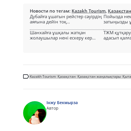
Новости по тегам:
Kazakh Tourism
,
Қазақста
Дубайға ұшатын рейстер сәуірдің
Пойызда нем
аяғына дейін тоқ...
затыңызды ұм
Шанхайға ұшқалы жатқан
ТЖМ құтқар
жолаушылар нені ескеру кер...
адасып қалға
Kazakh Tourism
Қазақстан
Қазақстан жаңалықтары
Қыт
Інжу Бекмырза
Автор