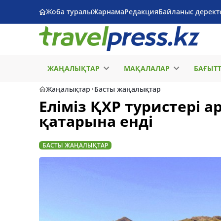
Жоба туралы
Жарнама
Редакция
Байланыс дерект
ЖАҢАЛЫҚТАР
МАҚАЛАЛАР
БАҒЫТ
Жаңалықтар
Басты жаңалықтар
Еліміз ҚХР туристері 
қатарына енді
БАСТЫ ЖАҢАЛЫҚТАР