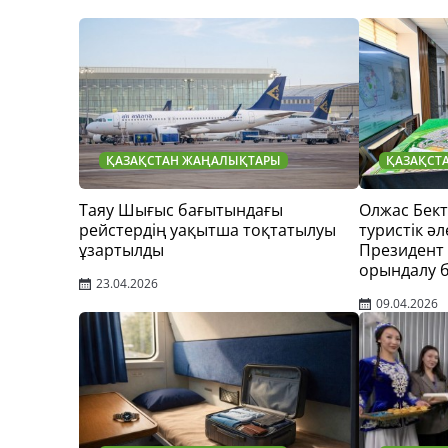
ҚАЗАҚСТАН ЖАҢАЛЫҚТАРЫ
ҚАЗАҚСТ
Таяу Шығыс бағытындағы
Олжас Бек
рейстердің уақытша тоқтатылуы
туристік әл
ұзартылды
Президент
орындалу 
23.04.2026
09.04.2026