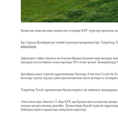
Қазақстан жаңа жылдық мерекелер кезеңінде ҚХР туристері арасында ең с
Бұл туралы Қытайдың ірі онлайн-туроператорларының бірі Tongcheng Tr
көрсетілген
.
Деректерге сәйкес биылғы желтоқсан айының басынан жаңа жылдық мереке
жылдың осы кезеңімен салыстырғанда 50% астам артқан. Қонақүйлерді бр
Қытайдың шығу туризмі құрылымында Орталық Азия мен Солтүстік Еуро
белсенді туризм түрлері үшін перспективалық бағыт ретінде өз позиция
Tongcheng Travel сарапшылары Қазақстандағы тау шаңғысы орындарына c
Атап өткен жөн, биылғы 11 айда ҚХР-дан Қазақстанға келушілер қатары
жоғары қызығушылық деңгейін, Қазақстанды Қытай туристік нарығында іл
бойынша жүйелі жұмыстың тиімділігін көрсетеді.