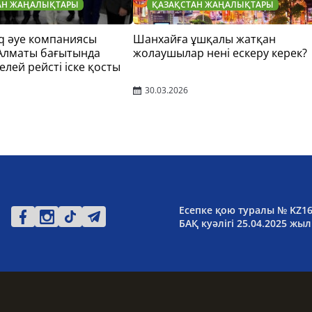
АН ЖАҢАЛЫҚТАРЫ
ҚАЗАҚСТАН ЖАҢАЛЫҚТАРЫ
q әуе компаниясы
Шанхайға ұшқалы жатқан
 Алматы бағытында
жолаушылар нені ескеру керек?
елей рейсті іске қосты
30.03.2026
Есепке қою туралы № KZ1
БАҚ куәлігі 25.04.2025 жыл