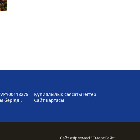
6VPY00118275
Құпиялылық саясаты
Тегтер
ы берілді.
Сайт картасы
Сайт әзірлемесі “
СмартСайт
”