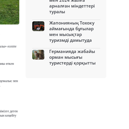
мен 2024 жылға
арналған міндеттері
туралы
Жапонияның Тохоку
аймағында бұғылар
.
мен мысықтар
туризмді дамытуда
алы» есепте
Германияда жабайы
орман мысығы
туристерді қорқытты
аны өткен
демалыс пен
.
імізге деген
рын кеңейту