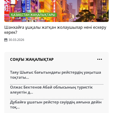
ҚАЗАҚСТАН ЖАҢАЛЫҚТАРЫ
Шанхайға ұшқалы жатқан жолаушылар нені ескеру
керек?
30.03.2026
СОҢҒЫ ЖАҢАЛЫҚТАР
Таяу Шығыс бағытындағы рейстердің уақытша
тоқтаты...
Олжас Бектенов Абай облысының туристік
әлеуетін д...
Дубайға ұшатын рейстер сәуірдің аяғына дейін
тоқ...