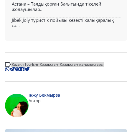
Астана – Талдықорған бағытында тікелей
жолаушылар...
Jibek Joly туристік пойызы кезекті халықаралық
са...
Kazakh Tourism
Қазақстан
Қазақстан жаңалықтары
Інжу Бекмырза
Автор