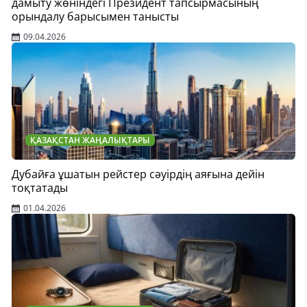
дамыту жөніндегі Президент тапсырмасының
орындалу барысымен танысты
09.04.2026
ҚАЗАҚСТАН ЖАҢАЛЫҚТАРЫ
Дубайға ұшатын рейстер сәуірдің аяғына дейін
тоқтатады
01.04.2026