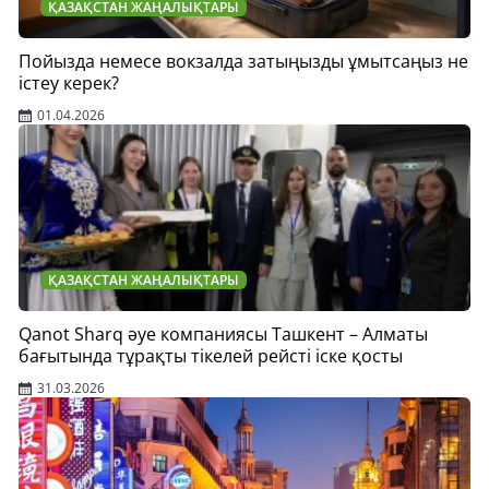
ҚАЗАҚСТАН ЖАҢАЛЫҚТАРЫ
Пойызда немесе вокзалда затыңызды ұмытсаңыз не
істеу керек?
01.04.2026
ҚАЗАҚСТАН ЖАҢАЛЫҚТАРЫ
Qanot Sharq әуе компаниясы Ташкент – Алматы
бағытында тұрақты тікелей рейсті іске қосты
31.03.2026