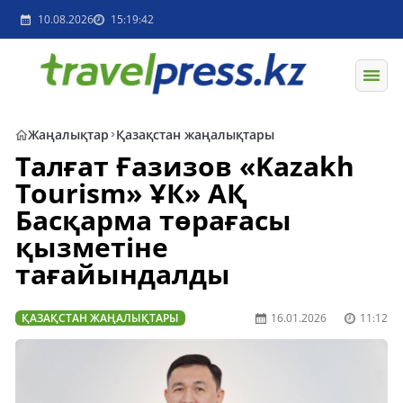
10.08.2026
15:19:42
Жаңалықтар
Қазақстан жаңалықтары
Талғат Ғазизов «Kazakh
Tourism» ҰК» АҚ
Басқарма төрағасы
қызметіне
тағайындалды
ҚАЗАҚСТАН ЖАҢАЛЫҚТАРЫ
16.01.2026
11:12