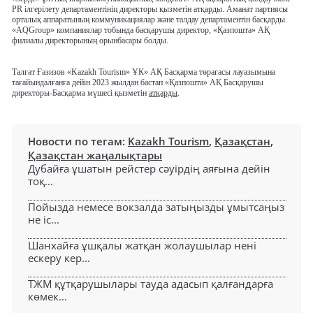
PR ілгерілету департаментінің директоры қызметін атқарды. Аманат партиясы
орталық аппаратының коммуникациялар және талдау департаментін басқарды.
«AQGroup» компаниялар тобында басқарушы директор, «Қазпошта» АҚ
филиалы директорының орынбасары болды.
Талғат Ғазизов «Kazakh Tourism» ҰК» АҚ Басқарма төрағасы лауазымына
тағайындалғанға дейін 2023 жылдан бастап «Қазпошта» АҚ Басқарушы
директоры-Басқарма мүшесі қызметін
атқарды
.
Новости по тегам:
Kazakh Tourism
,
Қазақстан
,
Қазақстан жаңалықтары
Дубайға ұшатын рейстер сәуірдің аяғына дейін
тоқ...
Пойызда немесе вокзалда затыңызды ұмытсаңыз
не іс...
Шанхайға ұшқалы жатқан жолаушылар нені
ескеру кер...
ТЖМ құтқарушылары тауда адасып қалғандарға
көмек...