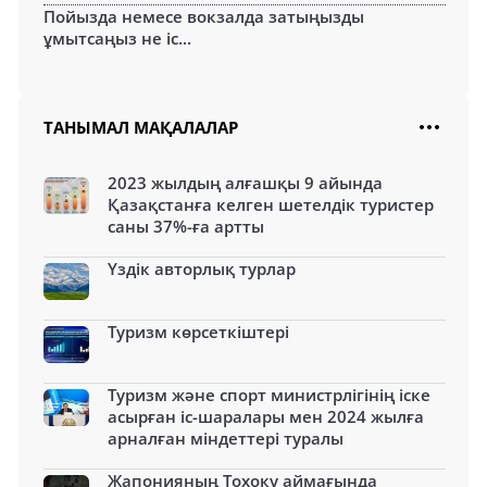
Пойызда немесе вокзалда затыңызды
ұмытсаңыз не іс...
ТАНЫМАЛ МАҚАЛАЛАР
2023 жылдың алғашқы 9 айында
Қазақстанға келген шетелдік туристер
саны 37%-ға артты
Үздік авторлық турлар
Туризм көрсеткіштері
Туризм және спорт министрлігінің іске
асырған іс-шаралары мен 2024 жылға
арналған міндеттері туралы
Жапонияның Тохоку аймағында