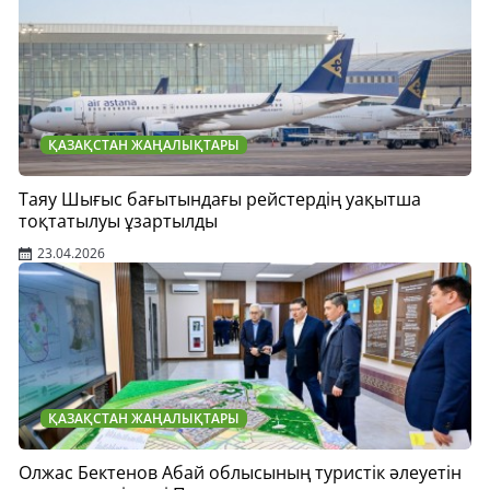
ҚАЗАҚСТАН ЖАҢАЛЫҚТАРЫ
Таяу Шығыс бағытындағы рейстердің уақытша
тоқтатылуы ұзартылды
23.04.2026
ҚАЗАҚСТАН ЖАҢАЛЫҚТАРЫ
Олжас Бектенов Абай облысының туристік әлеуетін