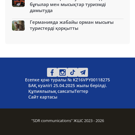
бұғылар мен мысықтар туризмді
дамытуда
Германияда жабайы орман мысығы
туристерді қорқытты
Есепке қою туралы № KZ16VPY00118275
БАҚ куәлігі 25.04.2025 жылы берілді.
Құпиялылық саясаты
Тегтер
Сайт картасы
"SDR communications" ЖШС 2023 - 2026