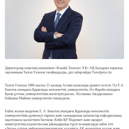
Директорлар кеңесінің шешімімен «Kazakh Tourism» ҰК» АҚ Басқарма төрағасы
лауазымына Талғат Ғазизов тағайындалды, деп хабарлайды Travelpress.kz.
Талғат Ғазизов 1986 жылғы 21 қазанда Астана қаласында дүниеге келген. Ол Е.А.
Бөкетов атындағы Қарағанды мемлекеттік университетін, Әл-Фараби атындағы
Қазақ ұлттық университетінің магистратурасын, «Болашақ» бағдарламасы
бойынша Майами университетін тәмамдаған.
Еңбек жолын академик Е. А. Бөкетов атындағы Қарағанды мемлекеттік
университетінің дүниежүзі тарихы және халықаралық қатынастар кафедрасының
оқытушысы қызметінен бастаған. Кейін ҚР Мәдениет және ақпарат
министрлігінің ведомстволық ұйымдарында түрлі позицияларда еңбек етті.
«Зерде» ұлттық инфокоммуникациялық холдингі» АҚ ақпараттық қолдау және