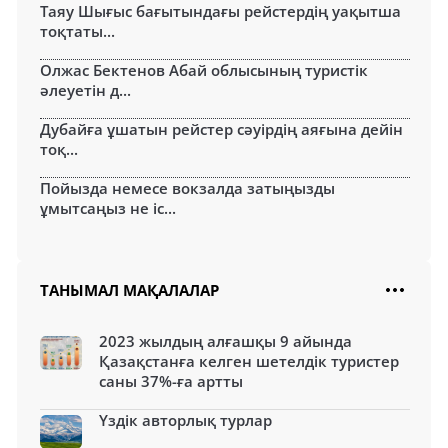
Таяу Шығыс бағытындағы рейстердің уақытша
тоқтаты...
Олжас Бектенов Абай облысының туристік
әлеуетін д...
Дубайға ұшатын рейстер сәуірдің аяғына дейін
тоқ...
Пойызда немесе вокзалда затыңызды
ұмытсаңыз не іс...
ТАНЫМАЛ МАҚАЛАЛАР
2023 жылдың алғашқы 9 айында
Қазақстанға келген шетелдік туристер
саны 37%-ға артты
Үздік авторлық турлар