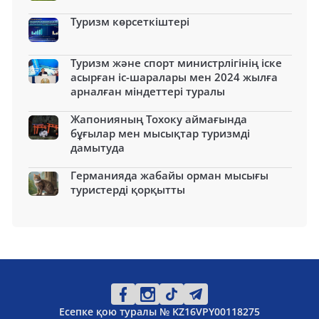
Туризм көрсеткіштері
Туризм және спорт министрлігінің іске
асырған іс-шаралары мен 2024 жылға
арналған міндеттері туралы
Жапонияның Тохоку аймағында
бұғылар мен мысықтар туризмді
дамытуда
Германияда жабайы орман мысығы
туристерді қорқытты
Есепке қою туралы № KZ16VPY00118275