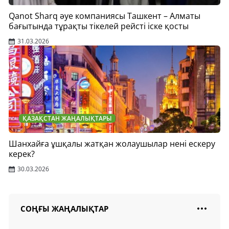
Qanot Sharq әуе компаниясы Ташкент – Алматы
бағытында тұрақты тікелей рейсті іске қосты
31.03.2026
ҚАЗАҚСТАН ЖАҢАЛЫҚТАРЫ
Шанхайға ұшқалы жатқан жолаушылар нені ескеру
керек?
30.03.2026
СОҢҒЫ ЖАҢАЛЫҚТАР