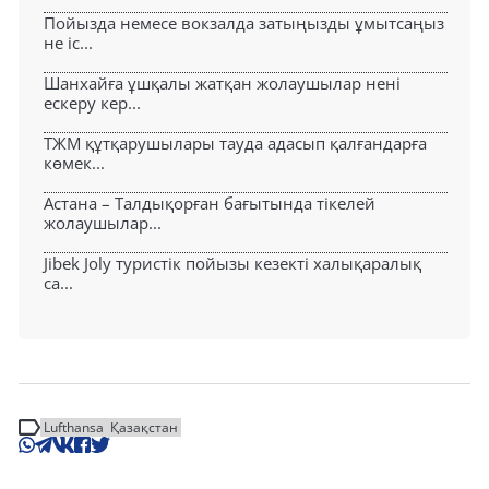
Пойызда немесе вокзалда затыңызды ұмытсаңыз
не іс...
Шанхайға ұшқалы жатқан жолаушылар нені
ескеру кер...
ТЖМ құтқарушылары тауда адасып қалғандарға
көмек...
Астана – Талдықорған бағытында тікелей
жолаушылар...
Jibek Joly туристік пойызы кезекті халықаралық
са...
Lufthansa
Қазақстан