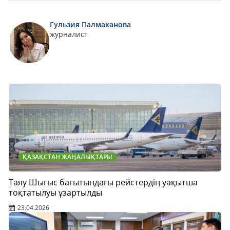
Гульзия Палмаханова
журналист
ҚАЗАҚСТАН ЖАҢАЛЫҚТАРЫ
Таяу Шығыс бағытындағы рейстердің уақытша
тоқтатылуы ұзартылды
23.04.2026