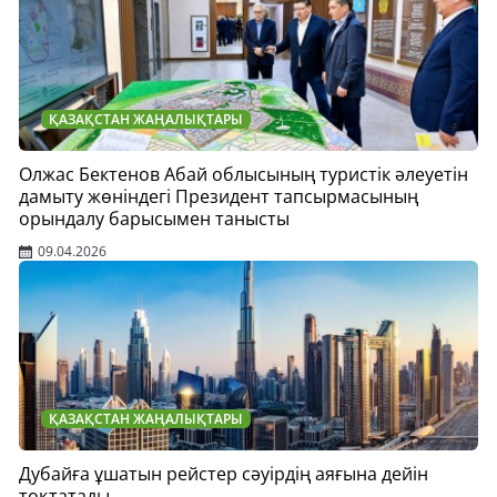
ҚАЗАҚСТАН ЖАҢАЛЫҚТАРЫ
Олжас Бектенов Абай облысының туристік әлеуетін
дамыту жөніндегі Президент тапсырмасының
орындалу барысымен танысты
09.04.2026
ҚАЗАҚСТАН ЖАҢАЛЫҚТАРЫ
Дубайға ұшатын рейстер сәуірдің аяғына дейін
тоқтатады