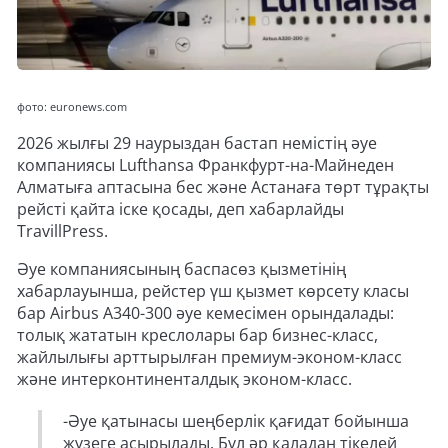
фото: euronews.com
2026 жылғы 29 наурыздан бастап немістің әуе
компаниясы Lufthansa Франкфурт-на-Майнеден
Алматыға аптасына бес және Астанаға төрт тұрақты
рейсті қайта іске қосады, деп хабарлайды
TravillPress.
Әуе компаниясының баспасөз қызметінің
хабарлауынша, рейстер үш қызмет көрсету класы
бар Airbus A340-300 әуе кемесімен орындалады:
толық жататын креслолары бар бизнес-класс,
жайлылығы арттырылған премиум-эконом-класс
және интерконтиненталдық эконом-класс.
-Әуе қатынасы шеңберлік қағидат бойынша
жүзеге асырылады. Бұл әр қаладан тікелей