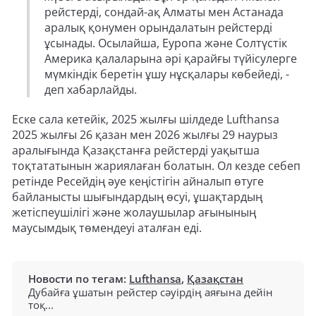
рейстерді, сондай-ақ Алматы мен Астанада
аралық қонумен орындалатын рейстерді
ұсынады. Осылайша, Еуропа және Солтүстік
Америка қалаларына әрі қарайғы түйісулерге
мүмкіндік беретін ұшу нұсқалары көбейеді, -
деп хабарлайды.
Еске сала кетейік, 2025 жылғы шілдеде Lufthansa
2025 жылғы 26 қазан мен 2026 жылғы 29 наурыз
аралығында Қазақстанға рейстерді уақытша
тоқтататынын жариялаған болатын. Ол кезде себеп
ретінде Ресейдің әуе кеңістігін айналып өтуге
байланысты шығындардың өсуі, ұшақтардың
жетіспеушілігі және жолаушылар ағынының
маусымдық төмендеуі аталған еді.
Новости по тегам:
Lufthansa
,
Қазақстан
Дубайға ұшатын рейстер сәуірдің аяғына дейін
тоқ...