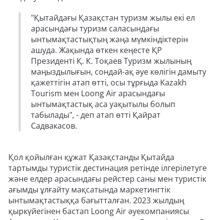
"Қытайдағы Қазақстан туризм жылы екі ел
арасындағы туризм саласындағы
ынтымақтастықтың жаңа мүмкіндіктерін
ашуда. Жақында өткен кеңесте ҚР
Президенті Қ. К. Тоқаев Туризм жылының
маңыздылығын, сондай-ақ әуе көлігін дамыту
қажеттігін атап өтті, осы тұрғыда Kazakh
Tourism мен Loong Air арасындағы
ынтымақтастық аса уақытылы болып
табылады", - деп атап өтті Қайрат
Садвакасов.
Қол қойылған құжат Қазақстанды Қытайда
тартымды туристік дестинация ретінде ілгерілетуге
және елдер арасындағы рейстер саны мен туристік
ағымды ұлғайту мақсатында маркетингтік
ынтымақтастыққа бағытталған. 2023 жылдың
қыркүйегінен бастап Loong Air әуекомпаниясы