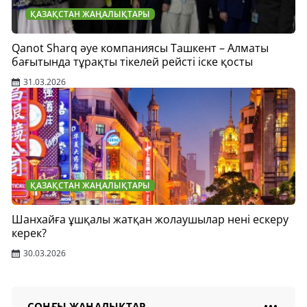
ҚАЗАҚСТАН ЖАҢАЛЫҚТАРЫ
Qanot Sharq әуе компаниясы Ташкент – Алматы
бағытында тұрақты тікелей рейсті іске қосты
31.03.2026
ҚАЗАҚСТАН ЖАҢАЛЫҚТАРЫ
Шанхайға ұшқалы жатқан жолаушылар нені ескеру
керек?
30.03.2026
СОҢҒЫ ЖАҢАЛЫҚТАР