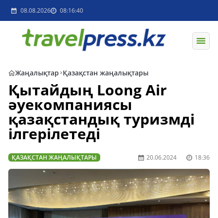
08.08.2026
08:16:40
Жаңалықтар
Қазақстан жаңалықтары
Қытайдың Loong Air
әуекомпаниясы
қазақстандық туризмді
ілгерілетеді
ҚАЗАҚСТАН ЖАҢАЛЫҚТАРЫ
20.06.2024
18:36