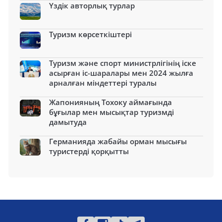
Үздік авторлық турлар
Туризм көрсеткіштері
Туризм және спорт министрлігінің іске
асырған іс-шаралары мен 2024 жылға
арналған міндеттері туралы
Жапонияның Тохоку аймағында
бұғылар мен мысықтар туризмді
дамытуда
Германияда жабайы орман мысығы
туристерді қорқытты