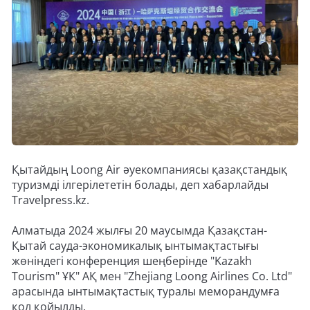
Қытайдың Loong Air әуекомпаниясы қазақстандық
туризмді ілгерілететін болады, деп хабарлайды
Travelpress.kz.
Алматыда 2024 жылғы 20 маусымда Қазақстан-
Қытай сауда-экономикалық ынтымақтастығы
жөніндегі конференция шеңберінде "Kazakh
Tourism" ҰК" АҚ мен "Zhejiang Loong Airlines Co. Ltd"
арасында ынтымақтастық туралы меморандумға
қол қойылды.