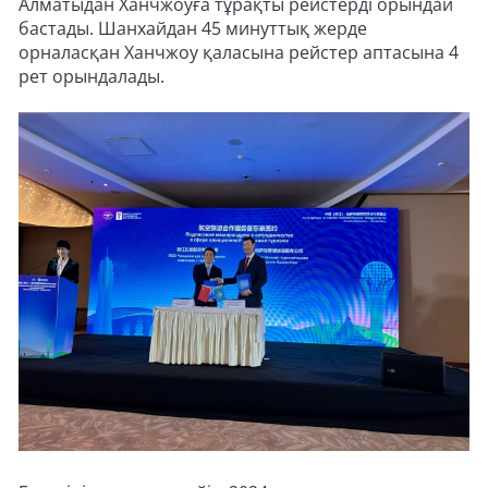
Алматыдан Ханчжоуға тұрақты рейстерді орындай
бастады. Шанхайдан 45 минуттық жерде
орналасқан Ханчжоу қаласына рейстер аптасына 4
рет орындалады.