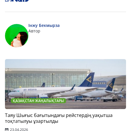
Інжу Бекмырза
Автор
ҚАЗАҚСТАН ЖАҢАЛЫҚТАРЫ
Таяу Шығыс бағытындағы рейстердің уақытша
тоқтатылуы ұзартылды
23.04.2026