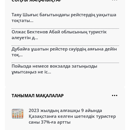
Таяу Шығыс бағытындағы рейстердің уақытша
тоқтаты...
Олжас Бектенов Абай облысының туристік
әлеуетін д...
Дубайға ұшатын рейстер сәуірдің аяғына дейін
тоқ...
Пойызда немесе вокзалда затыңызды
ұмытсаңыз не іс...
ТАНЫМАЛ МАҚАЛАЛАР
2023 жылдың алғашқы 9 айында
Қазақстанға келген шетелдік туристер
саны 37%-ға артты