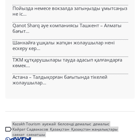
Пойызда немесе вокзалда затыңызды ұмытсаңыз
не іс...
Qanot Sharq әуе компаниясы Ташкент – Алматы
бағыт...
Шанхайға ұшқалы жатқан жолаушылар нені
ескеру кер...
ТЖМ құтқарушылары тауда адасып қалғандарға
көмек...
Астана – Талдықорған бағытында тікелей
жолаушылар...
Kazakh Tourism
әуежай
белсенді демалыс
демалыс
Кайрат Садвакасов
Қазақстан
Қазақстан жаңалықтары
саяхат
саяхатшы