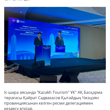
Іс-шара аясында "Kazakh Tourism" ҰК" АҚ Басқарма
төрағасы Қайрат Садвакасов Қытайдың Чжэцзян
провинциясынан келген ресми делегациямен
кездесу өткізді.