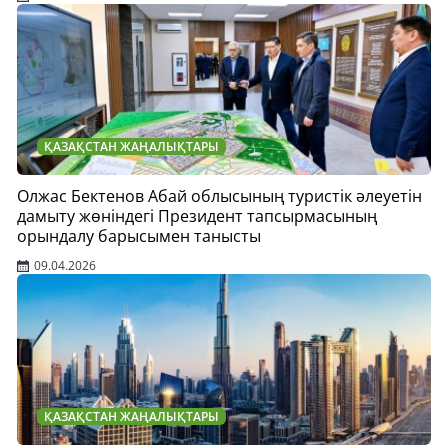
ҚАЗАҚСТАН ЖАҢАЛЫҚТАРЫ
Олжас Бектенов Абай облысының туристік әлеуетін
дамыту жөніндегі Президент тапсырмасының
орындалу барысымен танысты
09.04.2026
ҚАЗАҚСТАН ЖАҢАЛЫҚТАРЫ