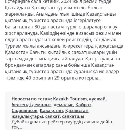
Естеріңізге сала кетейік, 2024 жыл ресми түрде
Қытайдағы Қазақстан туризм жылы болып
жарияланды. Ағымдағы жыл ішінде Қазақстанды
қытайлық туристер арасында ілгерілетуге
бағытталған 30-дан астам түрлі іс-шаралар өткізу
жоспарлануда. Қазірдің өзінде визасыз режим мен
елдер арасындағы тікелей рейстердің, сондай-ақ
Туризм жылы аясындағы іс-әрекеттердің арқасында
Қазақстан бағыты қытайлық саяхатшылары үшін
тартымды дестинацияға айналуда. Қазіргі уақытта
брондалған сапарлар саны бойынша Қазақстан
қытайлық туристер арасында сұранысқа ие елдер
тізімінде 40-орыннан 29-орынға көтерілді.
Новости по тегам:
Kazakh Tourism
,
әуежай
,
белсенді демалыс
,
демалыс
,
Кайрат
Садвакасов
,
Қазақстан
,
Қазақстан
жаңалықтары
,
саяхат
,
саяхатшы
Дубайға ұшатын рейстер сәуірдің аяғына дейін
тоқ...