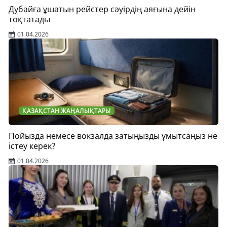
Дубайға ұшатын рейстер сәуірдің аяғына дейін
тоқтатады
01.04.2026
ҚАЗАҚСТАН ЖАҢАЛЫҚТАРЫ
Пойызда немесе вокзалда затыңызды ұмытсаңыз не
істеу керек?
01.04.2026