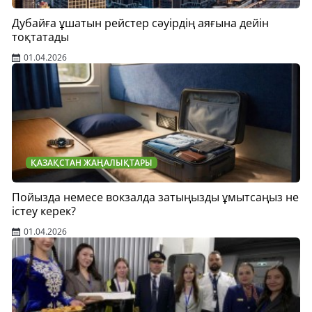
Дубайға ұшатын рейстер сәуірдің аяғына дейін
тоқтатады
01.04.2026
ҚАЗАҚСТАН ЖАҢАЛЫҚТАРЫ
Пойызда немесе вокзалда затыңызды ұмытсаңыз не
істеу керек?
01.04.2026