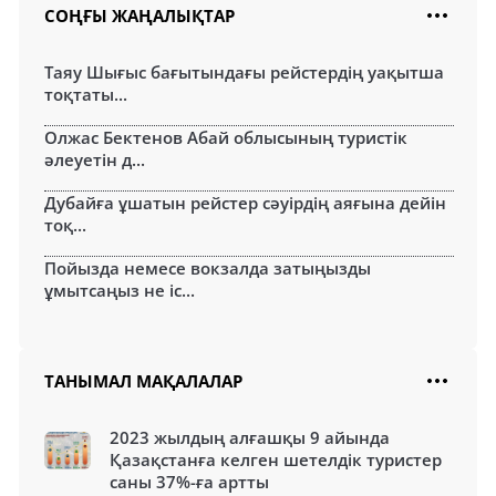
СОҢҒЫ ЖАҢАЛЫҚТАР
Таяу Шығыс бағытындағы рейстердің уақытша
тоқтаты...
Олжас Бектенов Абай облысының туристік
әлеуетін д...
Дубайға ұшатын рейстер сәуірдің аяғына дейін
тоқ...
Пойызда немесе вокзалда затыңызды
ұмытсаңыз не іс...
ТАНЫМАЛ МАҚАЛАЛАР
2023 жылдың алғашқы 9 айында
Қазақстанға келген шетелдік туристер
саны 37%-ға артты