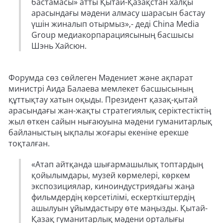
бастамасы» атты Қытай-Қазақстан халқы
арасындағы мәдени алмасу шарасын бастау
үшін жиналып отырмыз»,- деді China Media
Group медиакорпарациясының басшысы
Шэнь Хайсюн.
Форумда сөз сөйлеген Мәдениет және ақпарат
министрі Аида Балаева мемлекет басшысының
құттықтау хатын оқыды. Президент қазақ-қытай
арасындағы жан-жақты стратегиялық серіктестіктің
жыл өткен сайын нығаюуына мәдени гуманитарлық
байланыстың ықпалы жоғары екеніне ерекше
тоқталған.
«Атап айтқанда шығармашылық топтардың
қойылымдары, музей көрмелері, көркем
экспозициялар, киноиндустриядағы жаңа
фильмдердің көрсетілімі, ескерткіштердің
ашылуын ұйымдастыру өте маңызды. Қытай-
Қазақ гуманитарлық мәдени орталығы