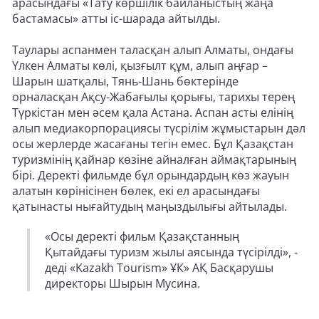
арасындағы «Тату көршілік байланыстың жаңа
бастамасы» атты іс-шарада айтылды.
Таулары аспанмен таласқан алып Алматы, ондағы
Үлкен Алматы көлі, қызғылт құм, алып аңғар –
Шарын шатқалы, Тянь-Шань бөктерінде
орналасқан Ақсу-Жабағылы қорығы, тарихы терең
Түркістан мен әсем қала Астана. Аспан асты елінің
алып медиакорпорациясы түсрілім жұмыстарын дәл
осы жерлерде жасағаны тегін емес. Бұл Қазақстан
туризмінің қайнар көзіне айналған аймақтарының
бірі. Деректі фильмде бұл орындардың көз жауын
алатын көрінісінен бөлек, екі ел арасындағы
қатынасты нығайтудың маңыздылығы айтылады.
«Осы деректі фильм Қазақстанның
Қытайдағы туризм жылы аясында түсірілді», -
деді «Kazakh Tourism» ҰК» АҚ Басқарушы
директоры Шырын Мусина.