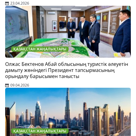
23.04.2026
ҚАЗАҚСТАН ЖАҢАЛЫҚТАРЫ
Олжас Бектенов Абай облысының туристік әлеуетін
дамыту жөніндегі Президент тапсырмасының
орындалу барысымен танысты
09.04.2026
ҚАЗАҚСТАН ЖАҢАЛЫҚТАРЫ