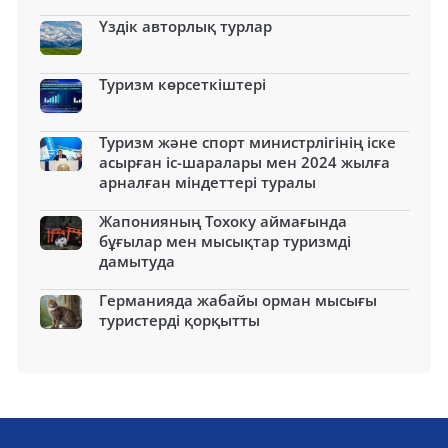
Үздік авторлық турлар
Туризм көрсеткіштері
Туризм және спорт министрлігінің іске
асырған іс-шаралары мен 2024 жылға
арналған міндеттері туралы
Жапонияның Тохоку аймағында
бұғылар мен мысықтар туризмді
дамытуда
Германияда жабайы орман мысығы
туристерді қорқытты