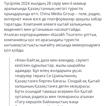
Түсірілім 2024 жылдың 28 сәуір мен 6 мамыр
аралығында Қазақстанның негізгі туристік
орындарында өтті. China Media Group – теле, радио,
интернет және өзге де платформалар арқылы хабар
таратады. Компания әлемге қытай халықының
мәдениеті мен ұстанымын насихаттайды.
Аталған корпарациямен «Kazakh Tourism» ұлттық
компаниясы қос ел арасындағы туристік
ынтымақтастықты нығайту аясында меморондумға
қол қойды.
«Ұлан-байтақ дала мен өзендер, сәулеті
келіскен құрылыстар, жылы шырайлы
адамдар. Бұл өлең жолдарына ұқсас
теңеулер төраға Си Цзиньпиннің
Қазақстанға берген бағасы. Сондай-ақ Қытай
халқының Қазақстанға деген көзқарасы.
Бүгін осындай тамаша әсермен біз Қытай
орталық радиосы мен телеарансы атынан
«Тату көршілік байланыстың жаңа