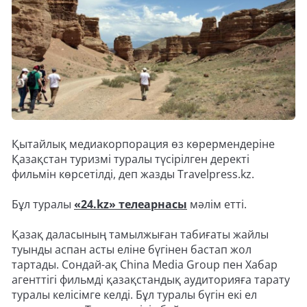
Қытайлық медиакорпорация өз көрермендеріне
Қазақстан туризмі туралы түсірілген деректі
фильмін көрсетілді, деп жазды Travelpress.kz.
Бұл туралы
«24.kz» телеарнасы
мәлім етті.
Қазақ даласының тамылжыған табиғаты жайлы
туынды аспан асты еліне бүгінен бастап жол
тартады. Сондай-ақ China Media Group пен Хабар
агенттігі фильмді қазақстандық аудиторияға тарату
туралы келісімге келді. Бұл туралы бүгін екі ел