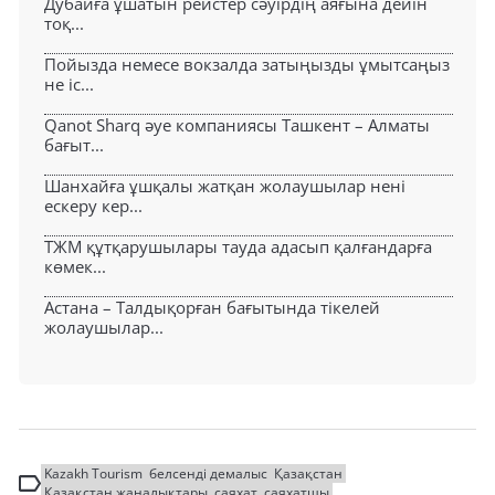
Дубайға ұшатын рейстер сәуірдің аяғына дейін
тоқ...
Пойызда немесе вокзалда затыңызды ұмытсаңыз
не іс...
Qanot Sharq әуе компаниясы Ташкент – Алматы
бағыт...
Шанхайға ұшқалы жатқан жолаушылар нені
ескеру кер...
ТЖМ құтқарушылары тауда адасып қалғандарға
көмек...
Астана – Талдықорған бағытында тікелей
жолаушылар...
Kazakh Tourism
белсенді демалыс
Қазақстан
Қазақстан жаңалықтары
саяхат
саяхатшы