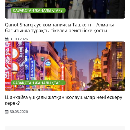
ҚАЗАҚСТАН ЖАҢАЛЫҚТАРЫ
Qanot Sharq әуе компаниясы Ташкент – Алматы
бағытында тұрақты тікелей рейсті іске қосты
31.03.2026
ҚАЗАҚСТАН ЖАҢАЛЫҚТАРЫ
Шанхайға ұшқалы жатқан жолаушылар нені ескеру
керек?
30.03.2026