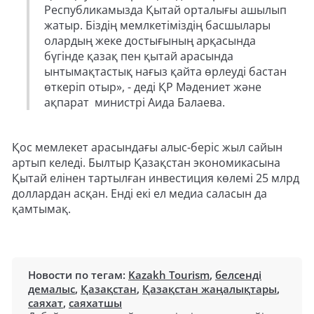
Республикамызда Қытай орталығы ашылып
жатыр. Біздің мемлкетіміздің басшылары
олардың жеке достығының арқасында
бүгінде қазақ пен қытай арасында
ынтымақтастық нағыз қайта өрлеуді бастан
өткеріп отыр», - деді ҚР Мәдениет және
ақпарат министрі Аида Балаева.
Қос мемлекет арасындағы алыс-беріс жыл сайын
артып келеді. Былтыр Қазақстан экономикасына
Қытай елінен тартылған инвестиция көлемі 25 млрд
доллардан асқан. Енді екі ел медиа саласын да
қамтымақ.
Новости по тегам:
Kazakh Tourism
,
белсенді
демалыс
,
Қазақстан
,
Қазақстан жаңалықтары
,
саяхат
,
саяхатшы