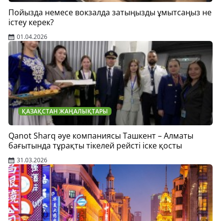
Пойызда немесе вокзалда затыңызды ұмытсаңыз не
істеу керек?
01.04.2026
ҚАЗАҚСТАН ЖАҢАЛЫҚТАРЫ
Qanot Sharq әуе компаниясы Ташкент – Алматы
бағытында тұрақты тікелей рейсті іске қосты
31.03.2026