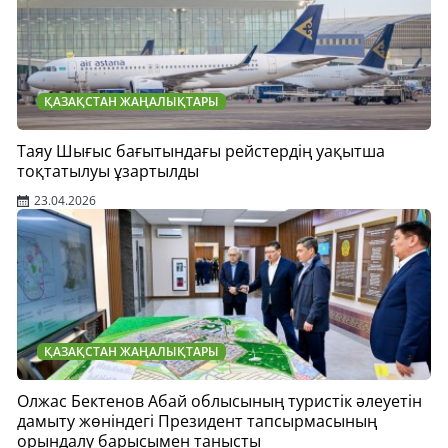
ҚАЗАҚСТАН ЖАҢАЛЫҚТАРЫ
Таяу Шығыс бағытындағы рейстердің уақытша
тоқтатылуы ұзартылды
23.04.2026
ҚАЗАҚСТАН ЖАҢАЛЫҚТАРЫ
Олжас Бектенов Абай облысының туристік әлеуетін
дамыту жөніндегі Президент тапсырмасының
орындалу барысымен танысты