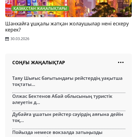
ҚАЗАҚСТАН ЖАҢАЛЫҚТАРЫ
Шанхайға ұшқалы жатқан жолаушылар нені ескеру
керек?
30.03.2026
СОҢҒЫ ЖАҢАЛЫҚТАР
Таяу Шығыс бағытындағы рейстердің уақытша
тоқтаты...
Олжас Бектенов Абай облысының туристік
әлеуетін д...
Дубайға ұшатын рейстер сәуірдің аяғына дейін
тоқ...
Пойызда немесе вокзалда затыңызды