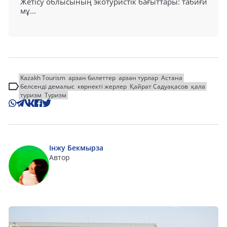
Жетісу облысының экотуристік бағыттары: табиғи
мұ...
Kazakh Tourism
арзан билеттер
арзан турлар
Астана
белсенді демалыс
көрнекті жерлер
Қайрат Садуақасов
қала
туризм
Туризм
Інжу Бекмырза
Автор