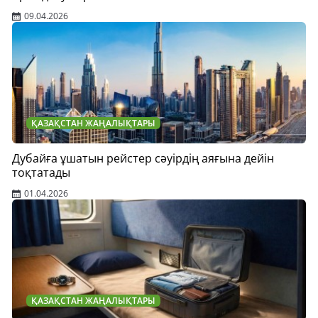
09.04.2026
ҚАЗАҚСТАН ЖАҢАЛЫҚТАРЫ
Дубайға ұшатын рейстер сәуірдің аяғына дейін
тоқтатады
01.04.2026
ҚАЗАҚСТАН ЖАҢАЛЫҚТАРЫ