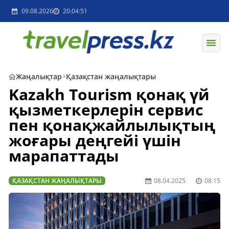
09.08.2026
20:04:51
Жаңалықтар
Қазақстан жаңалықтары
Kazakh Tourism қонақ үй
қызметкерлерін сервис
пен қонақжайлылықтың
жоғары деңгейі үшін
марапаттады
ҚАЗАҚСТАН ЖАҢАЛЫҚТАРЫ
08.04.2025
08:15