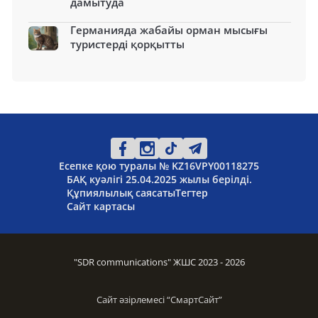
дамытуда
Германияда жабайы орман мысығы
туристерді қорқытты
Есепке қою туралы № KZ16VPY00118275
БАҚ куәлігі 25.04.2025 жылы берілді.
Құпиялылық саясаты
Тегтер
Сайт картасы
"SDR communications" ЖШС 2023 - 2026
Сайт әзірлемесі “
СмартСайт
”