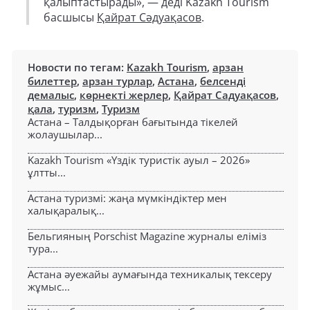
қалыптастырады», — деді Kazakh Tourism
басшысы
Қайрат Сәдуақасов
.
Новости по тегам:
Kazakh Tourism
,
арзан
билеттер
,
арзан турлар
,
Астана
,
белсенді
демалыс
,
көрнекті жерлер
,
Қайрат Садуақасов
,
қала
,
туризм
,
Туризм
Астана – Талдықорған бағытында тікелей
жолаушылар...
Kazakh Tourism «Үздік туристік ауыл – 2026»
ұлтты...
Астана туризмі: жаңа мүмкіндіктер мен
халықаралық...
Бельгияның Porschist Magazine журналы еліміз
тура...
Астана әуежайы аумағында техникалық тексеру
жұмыс...