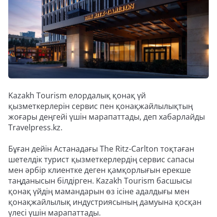
Kazakh Tourism елордалық қонақ үй
қызметкерлерін сервис пен қонақжайлылықтың
жоғары деңгейі үшін марапаттады, деп хабарлайды
Travelpress.kz.
Бұған дейін Астанадағы The Ritz-Carlton тоқтаған
шетелдік турист қызметкерлердің сервис сапасы
мен әрбір клиентке деген қамқорлығын ерекше
таңданысын білдірген. Kazakh Tourism басшысы
қонақ үйдің мамандарын өз ісіне адалдығы мен
қонақжайлылық индустриясының дамуына қосқан
үлесі үшін марапаттады.