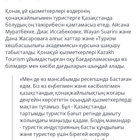
Қонақ ұй қызметкерлері өздерінің
қонақжайлығымен туристерге Қазақстанда
болудың оң тәжірибесін қамтамасыз етеді. Айсана
Муратбекке, Диас Иссабековке, Wayan Suarini және
Дана Жасароваға алғыс хаттар және «Туризм
көшбасшылығы академиясы» курсына шақыру
табысталды. Қонақүй қызметкерлері Kazakh
Tourism ұйымдастырған оқу бағдарламасында өз
білімдері мен кәсіби дағдыларын шыңдай алады.
«Мен де өз мансабымды ресепшнда бастаған
едім. Біз өз еңбегімен және кәсібилігімен
қазақстандық қонақжайлылықтың жоғары
деңгейін көрсететін осындай қызметкерлерді
мақтан тұтамыз. Бұл - Қазақстанды
тартымды туристік бағыт ретінде дамыту
жолындағы маңызды қадам. Біздің мамандар
- туристік индустрияның басты құндылығы
және туристер үшін бірегей әсерлер