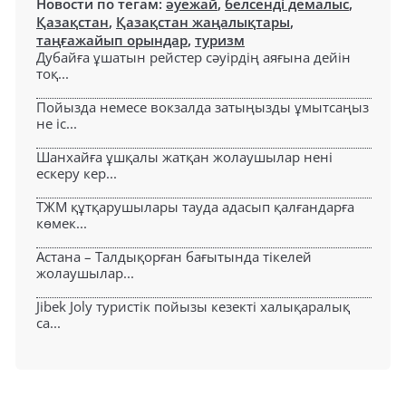
Новости по тегам:
әуежай
,
белсенді демалыс
,
Қазақстан
,
Қазақстан жаңалықтары
,
таңғажайып орындар
,
туризм
Дубайға ұшатын рейстер сәуірдің аяғына дейін
тоқ...
Пойызда немесе вокзалда затыңызды ұмытсаңыз
не іс...
Шанхайға ұшқалы жатқан жолаушылар нені
ескеру кер...
ТЖМ құтқарушылары тауда адасып қалғандарға
көмек...
Астана – Талдықорған бағытында тікелей
жолаушылар...
Jibek Joly туристік пойызы кезекті халықаралық
са...