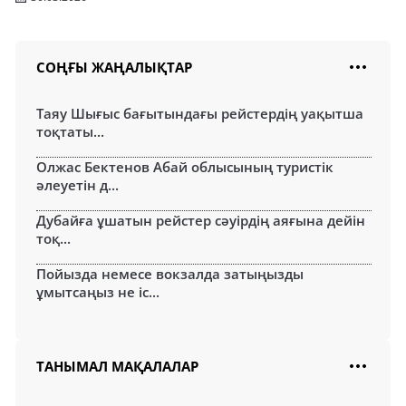
СОҢҒЫ ЖАҢАЛЫҚТАР
Таяу Шығыс бағытындағы рейстердің уақытша
тоқтаты...
Олжас Бектенов Абай облысының туристік
әлеуетін д...
Дубайға ұшатын рейстер сәуірдің аяғына дейін
тоқ...
Пойызда немесе вокзалда затыңызды
ұмытсаңыз не іс...
ТАНЫМАЛ МАҚАЛАЛАР