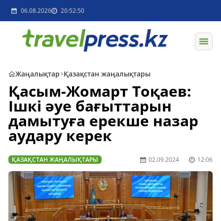
06.08.2026
20:52:50
Жаңалықтар
Қазақстан жаңалықтары
Қасым-Жомарт Тоқаев:
Ішкі әуе бағыттарын
дамытуға ерекше назар
аудару керек
ҚАЗАҚСТАН ЖАҢАЛЫҚТАРЫ
02.09.2024
12:06