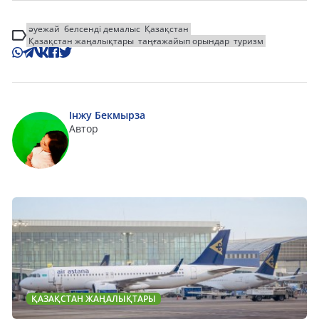
әуежай
белсенді демалыс
Қазақстан
Қазақстан жаңалықтары
таңғажайып орындар
туризм
Інжу Бекмырза
Автор
ҚАЗАҚСТАН ЖАҢАЛЫҚТАРЫ