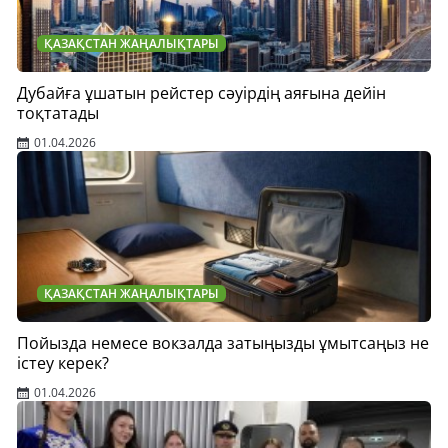
ҚАЗАҚСТАН ЖАҢАЛЫҚТАРЫ
Дубайға ұшатын рейстер сәуірдің аяғына дейін
тоқтатады
01.04.2026
ҚАЗАҚСТАН ЖАҢАЛЫҚТАРЫ
Пойызда немесе вокзалда затыңызды ұмытсаңыз не
істеу керек?
01.04.2026