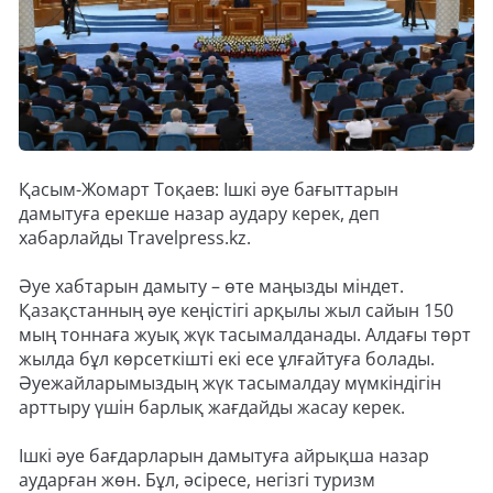
Қасым-Жомарт Тоқаев: Ішкі әуе бағыттарын
дамытуға ерекше назар аудару керек, деп
хабарлайды Travelpress.kz.
Әуе хабтарын дамыту – өте маңызды міндет.
Қазақстанның әуе кеңістігі арқылы жыл сайын 150
мың тоннаға жуық жүк тасымалданады. Алдағы төрт
жылда бұл көрсеткішті екі есе ұлғайтуға болады.
Әуежайларымыздың жүк тасымалдау мүмкіндігін
арттыру үшін барлық жағдайды жасау керек.
Ішкі әуе бағдарларын дамытуға айрықша назар
аударған жөн. Бұл, әсіресе, негізгі туризм