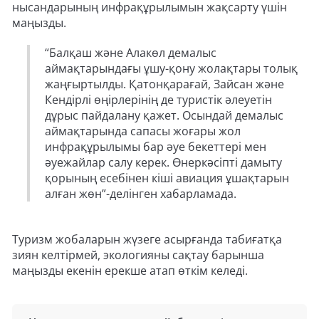
нысандарының инфрақұрылымын жақсарту үшін
маңызды.
“Балқаш және Алакөл демалыс
аймақтарындағы ұшу-қону жолақтары толық
жаңғыртылды. Қатонқарағай, Зайсан және
Кендірлі өңірлерінің де туристік әлеуетін
дұрыс пайдалану қажет. Осындай демалыс
аймақтарында сапасы жоғары жол
инфрақұрылымы бар әуе бекеттері мен
әуежайлар салу керек. Өнеркәсіпті дамыту
қорының есебінен кіші авиация ұшақтарын
алған жөн”-делінген хабарламада.
Туризм жобаларын жүзеге асырғанда табиғатқа
зиян келтірмей, экологияны сақтау барынша
маңызды екенін ерекше атап өткім келеді.