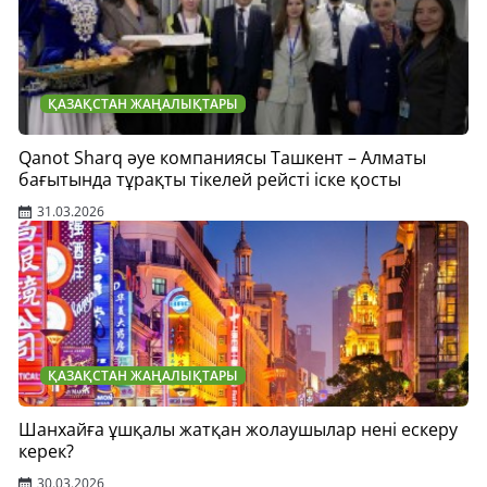
ҚАЗАҚСТАН ЖАҢАЛЫҚТАРЫ
Qanot Sharq әуе компаниясы Ташкент – Алматы
бағытында тұрақты тікелей рейсті іске қосты
31.03.2026
ҚАЗАҚСТАН ЖАҢАЛЫҚТАРЫ
Шанхайға ұшқалы жатқан жолаушылар нені ескеру
керек?
30.03.2026