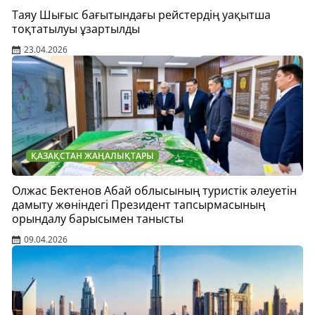
Таяу Шығыс бағытындағы рейстердің уақытша
тоқтатылуы ұзартылды
23.04.2026
ҚАЗАҚСТАН ЖАҢАЛЫҚТАРЫ
Олжас Бектенов Абай облысының туристік әлеуетін
дамыту жөніндегі Президент тапсырмасының
орындалу барысымен танысты
09.04.2026