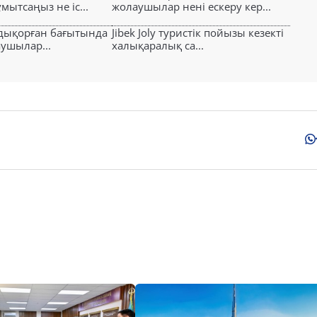
ытсаңыз не іс...
жолаушылар нені ескеру кер...
лдықорған бағытында
Jibek Joly туристік пойызы кезекті
аушылар...
халықаралық са...