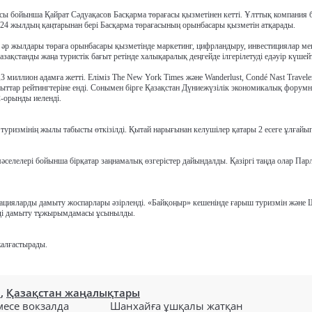
ы бойынша Қайрат Сәдуақасов Басқарма төрағасы қызметінен кетті. Ұлттық компания
24 жылдың қаңтарынан бері Басқарма төрағасының орынбасары қызметін атқарады.
 әр жылдары төраға орынбасары қызметінде маркетинг, цифрландыру, инвестициялар мен
ақстанды жаңа туристік бағыт ретінде халықаралық деңгейде ілгерілетуді едәуір күшейт
 миллион адамға жетті. Еліміз The New York Times және Wanderlust, Condé Nast Traveler
ағыттар рейтингтеріне енді. Сонымен бірге Қазақстан Дүниежүзілік экономикалық форум
2-орынды иеленді.
 туризмінің жылы табысты өткізілді. Қытай нарығынан келушілер қатары 2 есеге ұлғайы
әселелері бойынша бірқатар заңнамалық өзгерістер дайындалды. Қазіргі таңда олар Пар
нацияларды дамыту жоспарлары әзірленді. «Байқоңыр» кешенінде ғарыш туризмін жән
змді дамыту тұжырымдамасы ұсынылды.
жалғастырады.
н
,
Қазақстан жаңалықтары
есе вокзалда
Шанхайға ұшқалы жатқан