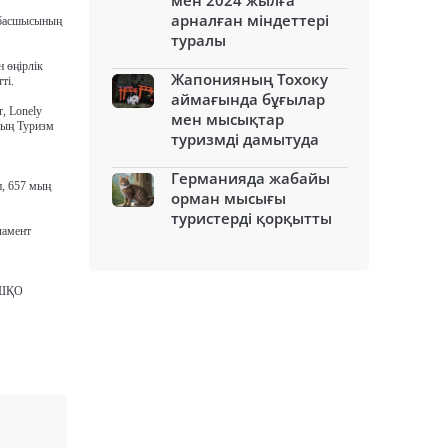
мен 2024 жылға
арналған міндеттері
 басшысының
туралы
 өңірлік
Жапонияның Тохоку
ті.
аймағында бұғылар
, Lonely
мен мысықтар
ның Туризм
туризмді дамытуда
Германияда жабайы
п, 657 мың
орман мысығы
туристерді қорқытты
ламент
е ШҚО