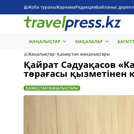
Жоба туралы
Жарнама
Редакция
Байланыс дерект
ЖАҢАЛЫҚТАР
МАҚАЛАЛАР
БАҒЫТ
Жаңалықтар
Қазақстан жаңалықтары
Қайрат Сәдуақасов «Ka
төрағасы қызметінен к
ҚАЗАҚСТАН ЖАҢАЛЫҚТАРЫ