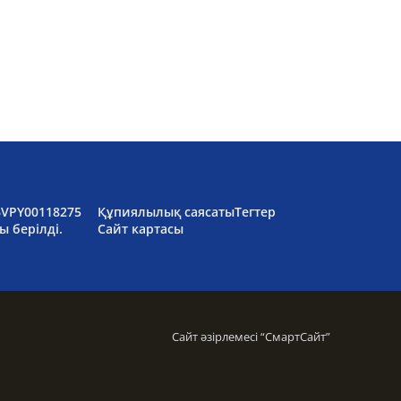
6VPY00118275
Құпиялылық саясаты
Тегтер
ы берілді.
Сайт картасы
Сайт әзірлемесі “
СмартСайт
”