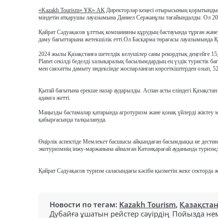
«Kazakh Tourism» ҰК» АҚ
Директорлар кеңесі отырысының қорытындыс
міндетін атқарушы лауазымына Даниел Сержанұлы тағайындалды. Ол 20
Қайрат Сәдуақасов ұлттық компанияны құрудың бастауында тұрған және
даму бағыттарына жетекшілік етті.Ол Басқарма төрағасы лауазымында Қаз
2024 жылы Қазақстанға шетелдік келушілер саны рекордтық деңгейге 15,3
Planet секілді беделді халықаралық басылымдардың ең үздік туристік б
мен саяхатты дамыту индексінде жоспарланған көрсеткіштерден озып, 5
Қытай бағытына ерекше назар аударылды. Аспан асты еліндегі Қазақстан
адамға жетті.
Маңызды бастамалар қатарында агротуризм және қонақ үйлерді жіктеу м
қабырғасында талқылануда.
Өңірлік аспектіде Мемлекет басшысы айқындаған басымдыққа ие дести
экотуризмнің інжу-маржанына айналған Катонқарағай ауданында тури
Қайрат Сәдуақасов туризм саласындағы кәсіби қызметін жеке секторда 
Новости по тегам:
Kazakh Tourism
,
Қазақста
Дубайға ұшатын рейстер сәуірдің
Пойызда нем