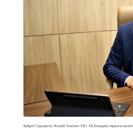
Қайрат Сәдуақасов «Kazakh Tourism» ҰК» АҚ Басқарма төрағасы қызметін