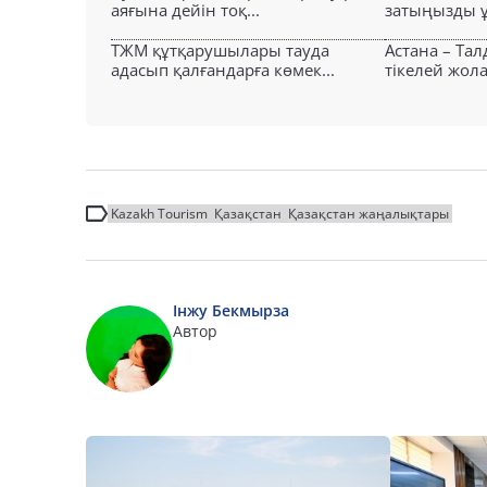
аяғына дейін тоқ...
затыңызды ұм
ТЖМ құтқарушылары тауда
Астана – Та
адасып қалғандарға көмек...
тікелей жол
Kazakh Tourism
Қазақстан
Қазақстан жаңалықтары
Інжу Бекмырза
Автор