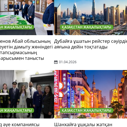
АН ЖАҢАЛЫҚТАРЫ
ҚАЗАҚСТАН ЖАҢАЛЫҚТАРЫ
тенов Абай облысының
Дубайға ұшатын рейстер сәуірді
еуетін дамыту жөніндегі
аяғына дейін тоқтатады
 тапсырмасының
барысымен танысты
01.04.2026
АН ЖАҢАЛЫҚТАРЫ
ҚАЗАҚСТАН ЖАҢАЛЫҚТАРЫ
q әуе компаниясы
Шанхайға ұшқалы жатқан