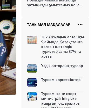
Пойызда немесе вокзалда
затыңызды ұмытсаңыз не іс...
ТАНЫМАЛ МАҚАЛАЛАР
2023 жылдың алғашқы
9 айында Қазақстанға
келген шетелдік
туристер саны 37%-ға
артты
Үздік авторлық турлар
Туризм көрсеткіштері
Туризм және спорт
министрлігінің іске
асырған іс-шаралары