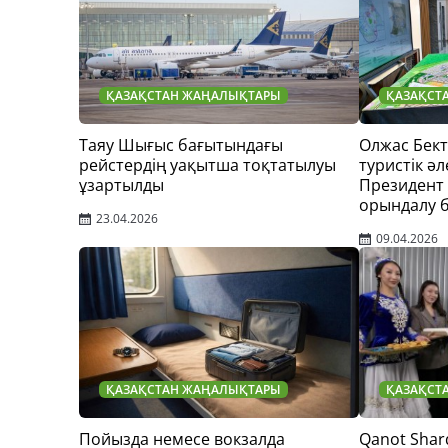
ҚАЗАҚСТАН ЖАҢАЛЫҚТАРЫ
ҚАЗАҚСТ
Таяу Шығыс бағытындағы
Олжас Бек
рейстердің уақытша тоқтатылуы
туристік әл
ұзартылды
Президент
орындалу 
23.04.2026
09.04.2026
ҚАЗАҚСТАН ЖАҢАЛЫҚТАРЫ
ҚАЗАҚСТ
Пойызда немесе вокзалда
Qanot Shar