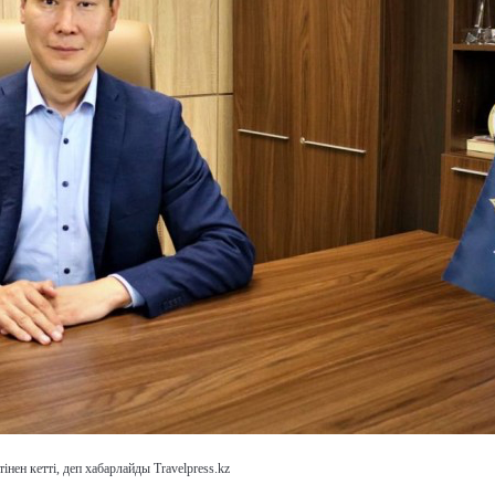
ен кетті, деп хабарлайды Travelpress.kz