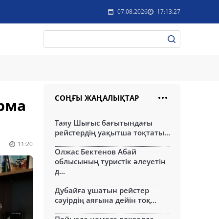
07.08.2026
17:13:27
СОҢҒЫ ЖАҢАЛЫҚТАР
арма
Таяу Шығыс бағытындағы
рейстердің уақытша тоқтаты...
11:20
Олжас Бектенов Абай
облысының туристік әлеуетін
д...
Дубайға ұшатын рейстер
сәуірдің аяғына дейін тоқ...