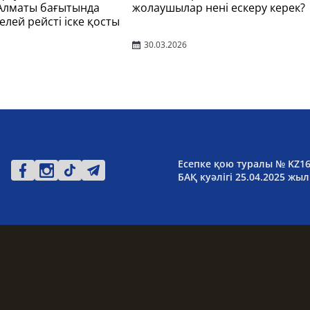
 Алматы бағытында
жолаушылар нені ескеру керек?
елей рейсті іске қосты
30.03.2026
Есепке қою туралы № KZ1
БАҚ куәлігі 25.04.2025 жыл