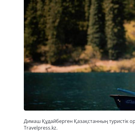
Димаш Құдайберген Қазақстанның туристік ор
Travelpress.kz.