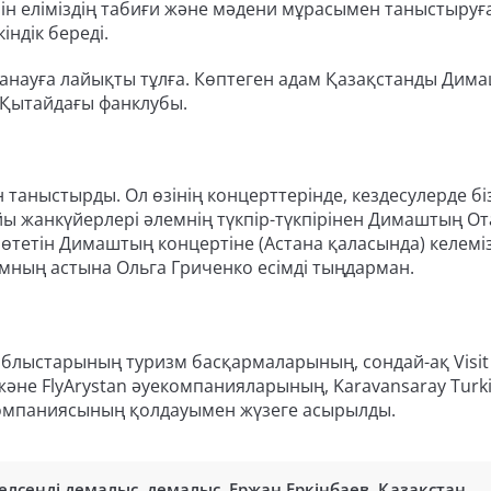
 еліміздің табиғи және мәдени мұрасымен таныстыруға
ндік береді.
танауға лайықты тұлға. Көптеген адам Қазақстанды Дим
ң Қытайдағы фанклубы.
таныстырды. Ол өзінің концерттерінде, кездесулерде бі
 жанкүйерлері әлемнің түкпір-түкпірінен Димаштың О
өтетін Димаштың концертіне (Астана қаласында) келеміз
мның астына Ольга Гриченко есімді тыңдарман.
 облыстарының туризм басқармаларының, сондай-ақ Visit 
және FlyArystan әуекомпанияларының, Karavansaray Turk
Z компаниясының қолдауымен жүзеге асырылды.
елсенді демалыс
,
демалыс
,
Ержан Еркінбаев
,
Қазақстан
,