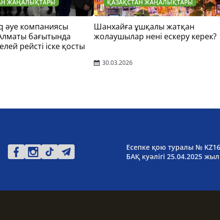
АН ЖАҢАЛЫҚТАРЫ
ҚАЗАҚСТАН ЖАҢАЛЫҚТАРЫ
q әуе компаниясы
Шанхайға ұшқалы жатқан
 Алматы бағытында
жолаушылар нені ескеру керек?
елей рейсті іске қосты
30.03.2026
Есепке қою туралы № KZ1
БАҚ куәлігі 25.04.2025 жыл