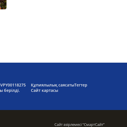
6VPY00118275
Құпиялылық саясаты
Тегтер
ы берілді.
Сайт картасы
Сайт әзірлемесі “
СмартСайт
”