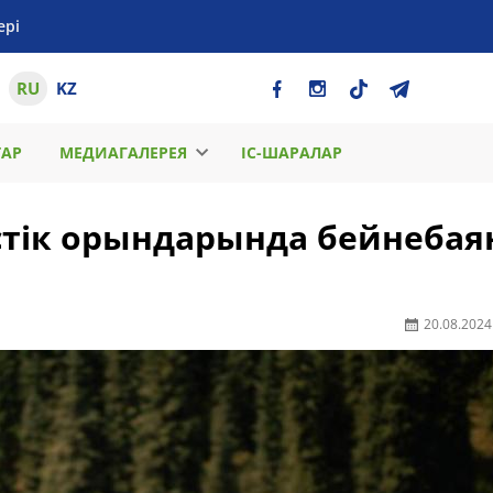
ері
RU
KZ
ТАР
МЕДИАГАЛЕРЕЯ
ІС-ШАРАЛАР
стік орындарында бейнебая
20.08.2024