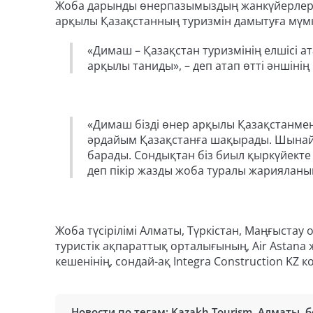
Жоба дарынды өнерпазымыздың жанкүйерлерін
арқылы Қазақстанның туризмін дамытуға мүмкі
«Димаш – Қазақстан туризмінің елшісі а
арқылы таниды», – деп атап өтті әншіні
«Димаш бізді өнер арқылы Қазақстанмен 
әрдайым Қазақстанға шақырады. Шынайы
барады. Сондықтан біз биыл қыркүйекте 
деп пікір жазды жоба туралы жарияланы
Жоба түсірілімі Алматы, Түркістан, Маңғыстау
туристік ақпараттық орталығының, Air Astana 
кешенінің, сондай-ақ Integra Construction K
Новости по тегам:
Kazakh Tourism
,
Алматы
,
б