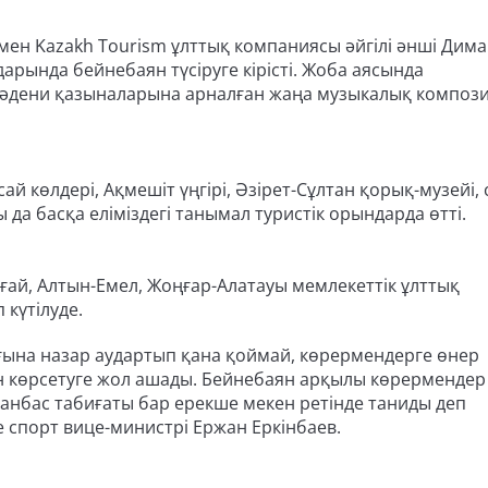
мен Kazakh Tourism ұлттық компаниясы әйгілі әнші Дим
дарында бейнебаян түсіруге кірісті. Жоба аясында
мәдени қазыналарына арналған жаңа музыкалық композ
й көлдері, Ақмешіт үңгірі, Әзірет-Сұлтан қорық-музейі, 
да басқа еліміздегі танымал туристік орындарда өтті.
ғай, Алтын-Емел, Жоңғар-Алатауы мемлекеттік ұлттық
 күтілуде.
ғына назар аудартып қана қоймай, көрермендерге өнер
н көрсетуге жол ашады. Бейнебаян арқылы көрермендер
анбас табиғаты бар ерекше мекен ретінде таниды деп
не спорт вице-министрі Ержан Еркінбаев.