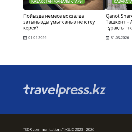
ҚАЗАҚСТАН ЖАҢАЛЫҚТАРЫ
ҚАЗАҚСТ
Пойызда немесе вокзалда
Qanot Shar
затыңызды ұмытсаңыз не істеу
Ташкент –
керек?
тұрақты тік
01.04.2026
31.03.2026
"SDR communications" ЖШС 2023 - 2026