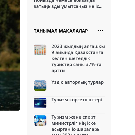
Пойызда немесе вокзалда
затыңызды ұмытсаңыз не іс...
ТАНЫМАЛ МАҚАЛАЛАР
2023 жылдың алғашқы
9 айында Қазақстанға
келген шетелдік
туристер саны 37%-ға
артты
Үздік авторлық турлар
Туризм көрсеткіштері
Туризм және спорт
министрлігінің іске
асырған іс-шаралары