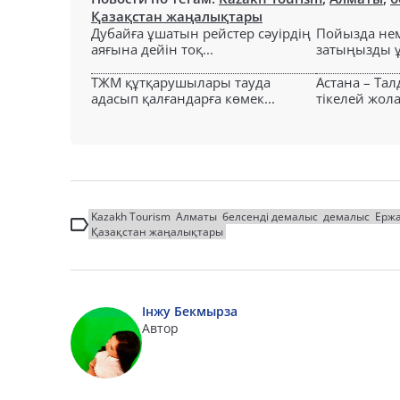
Қазақстан жаңалықтары
Дубайға ұшатын рейстер сәуірдің
Пойызда нем
аяғына дейін тоқ...
затыңызды ұм
ТЖМ құтқарушылары тауда
Астана – Та
адасып қалғандарға көмек...
тікелей жол
Kazakh Tourism
Алматы
белсенді демалыс
демалыс
Ержа
Қазақстан жаңалықтары
Інжу Бекмырза
Автор