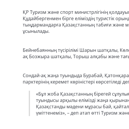
ҚР Туризм және спорт министрлігінің қолдауы
Құдайбергенмен бірге еліміздің туристік орын
тыңдармандарға Қазақстанның табиғи және 
ұсынылады.
Бейнебаянның түсірілімі Шарын шатқалы, Көлса
ақ Бозжыра шатқалы, Торыш алқабы және тағы 
Сондай-ақ жаңа туындыда Бурабай, Қатонқара
парктерінің керемет көріністері көрсетіледі деп
«Бұл жоба Қазақстанның бірегей сұлулы
туындысы арқылы елімізді жаңа қырына
Қазақстанды мәдени мұрасы бай, қайтал
үміттенеміз», – деп атап өтті Туризм жә