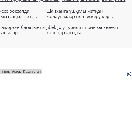
есе вокзалда
Шанхайға ұшқалы жатқан
ытсаңыз не іс...
жолаушылар нені ескеру кер...
лдықорған бағытында
Jibek Joly туристік пойызы кезекті
аушылар...
халықаралық са...
н Еркінбаев
Қазақстан