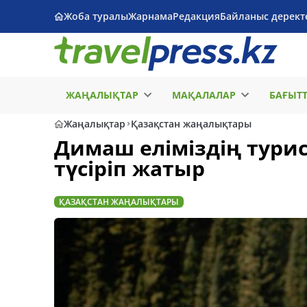
Жоба туралы
Жарнама
Редакция
Байланыс дерект
ЖАҢАЛЫҚТАР
МАҚАЛАЛАР
БАҒЫТ
Жаңалықтар
Қазақстан жаңалықтары
Димаш еліміздің тури
түсіріп жатыр
ҚАЗАҚСТАН ЖАҢАЛЫҚТАРЫ