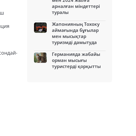
мен 2024 жылға
арналған міндеттері
туралы
аш
Жапонияның Тохоку
иция
аймағында бұғылар
мен мысықтар
туризмді дамытуда
сондай-
Германияда жабайы
орман мысығы
туристерді қорқытты