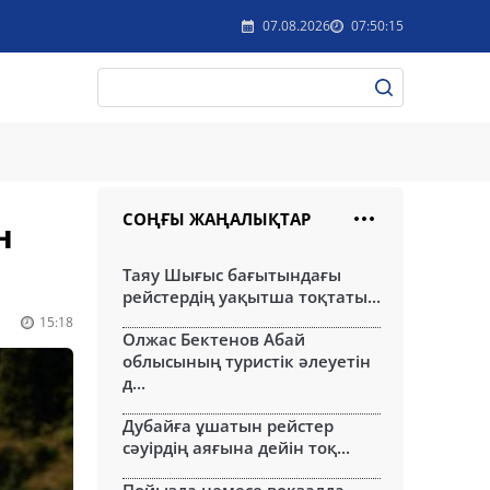
07.08.2026
07:50:15
СОҢҒЫ ЖАҢАЛЫҚТАР
н
Таяу Шығыс бағытындағы
рейстердің уақытша тоқтаты...
15:18
Олжас Бектенов Абай
облысының туристік әлеуетін
д...
Дубайға ұшатын рейстер
сәуірдің аяғына дейін тоқ...