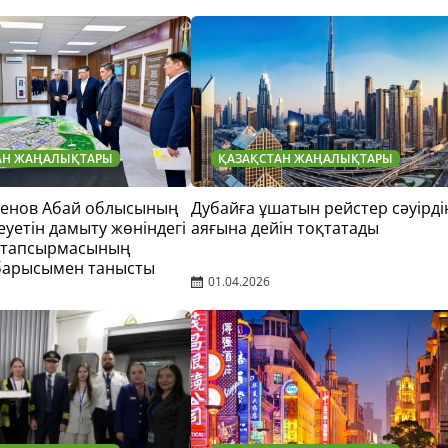
АН ЖАҢАЛЫҚТАРЫ
ҚАЗАҚСТАН ЖАҢАЛЫҚТАРЫ
тенов Абай облысының
Дубайға ұшатын рейстер сәуірді
еуетін дамыту жөніндегі
аяғына дейін тоқтатады
 тапсырмасының
барысымен танысты
01.04.2026