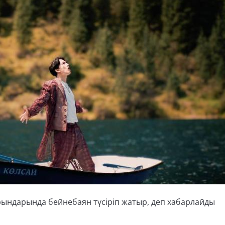
ындарында бейнебаян түсіріп жатыр, деп хабарлайды