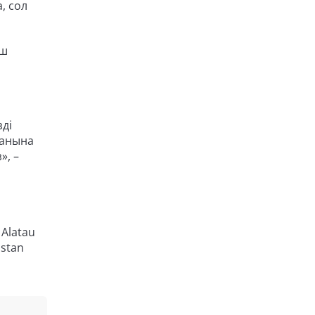
, сол
аш
зді
танына
», –
Alatau
istan