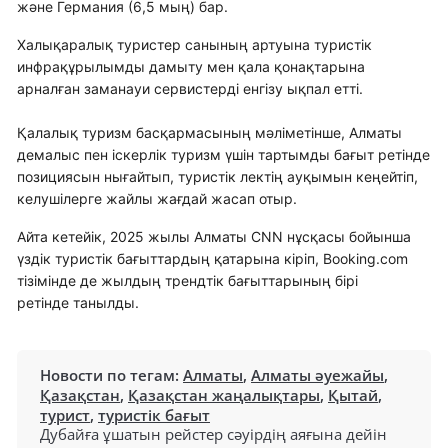
және Германия (6,5 мың) бар.
Халықаралық туристер санының артуына туристік
инфрақұрылымды дамыту мен қала қонақтарына
арналған заманауи сервистерді енгізу ықпал етті.
Қалалық туризм басқармасының мәліметінше, Алматы
демалыс пен іскерлік туризм үшін тартымды бағыт ретінде
позициясын нығайтып, туристік лектің ауқымын кеңейтіп,
келушілерге жайлы жағдай жасап отыр.
Айта кетейік, 2025 жылы Алматы CNN нұсқасы бойынша
үздік туристік бағыттардың қатарына кіріп, Booking.com
тізімінде де жылдың трендтік бағыттарының бірі
ретінде танылды.
Новости по тегам:
Алматы
,
Алматы әуежайы
,
Қазақстан
,
Қазақстан жаңалықтары
,
Қытай
,
турист
,
туристік бағыт
Дубайға ұшатын рейстер сәуірдің аяғына дейін