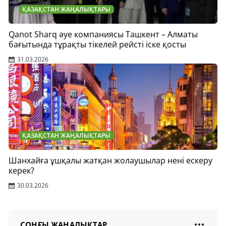
ҚАЗАҚСТАН ЖАҢАЛЫҚТАРЫ
Qanot Sharq әуе компаниясы Ташкент – Алматы
бағытында тұрақты тікелей рейсті іске қосты
31.03.2026
ҚАЗАҚСТАН ЖАҢАЛЫҚТАРЫ
Шанхайға ұшқалы жатқан жолаушылар нені ескеру
керек?
30.03.2026
СОҢҒЫ ЖАҢАЛЫҚТАР