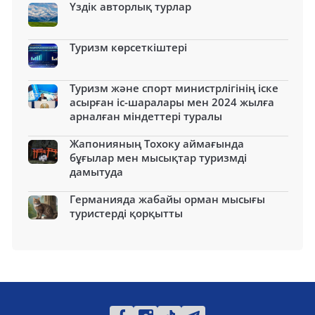
Үздік авторлық турлар
Туризм көрсеткіштері
Туризм және спорт министрлігінің іске
асырған іс-шаралары мен 2024 жылға
арналған міндеттері туралы
Жапонияның Тохоку аймағында
бұғылар мен мысықтар туризмді
дамытуда
Германияда жабайы орман мысығы
туристерді қорқытты