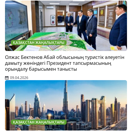
ҚАЗАҚСТАН ЖАҢАЛЫҚТАРЫ
Олжас Бектенов Абай облысының туристік әлеуетін
дамыту жөніндегі Президент тапсырмасының
орындалу барысымен танысты
09.04.2026
ҚАЗАҚСТАН ЖАҢАЛЫҚТАРЫ