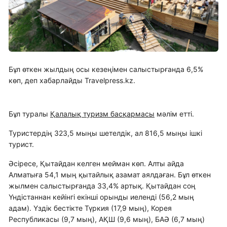
Бұл өткен жылдың осы кезеңімен салыстырғанда 6,5%
көп, деп хабарлайды Travelpress.kz.
Бұл туралы
Қалалық туризм басқармасы
мәлім етті.
Туристердің 323,5 мыңы шетелдік, ал 816,5 мыңы ішкі
турист.
Әсіресе, Қытайдан келген мейман көп. Алты айда
Алматыға 54,1 мың қытайлық азамат аялдаған. Бұл өткен
жылмен салыстырғанда 33,4% артық. Қытайдан соң
Үндістаннан кейінгі екінші орынды иеленді (56,2 мың
адам). Үздік бестікте Түркия (17,9 мың), Корея
Республикасы (9,7 мың), АҚШ (9,6 мың), БАӘ (6,7 мың)