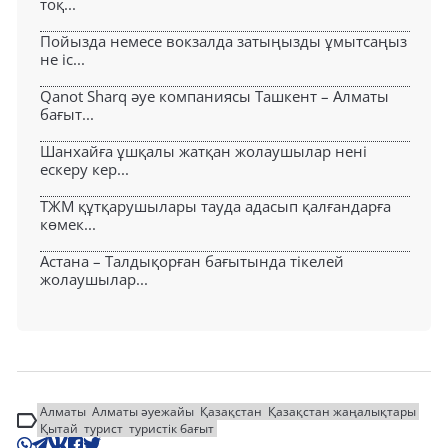
тоқ...
Пойызда немесе вокзалда затыңызды ұмытсаңыз
не іс...
Qanot Sharq әуе компаниясы Ташкент – Алматы
бағыт...
Шанхайға ұшқалы жатқан жолаушылар нені
ескеру кер...
ТЖМ құтқарушылары тауда адасып қалғандарға
көмек...
Астана – Талдықорған бағытында тікелей
жолаушылар...
Алматы
Алматы әуежайы
Қазақстан
Қазақстан жаңалықтары
Қытай
турист
туристік бағыт