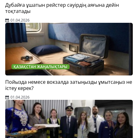
Дубайға ұшатын рейстер сәуірдің аяғына дейін
тоқтатады
01.04.2026
ҚАЗАҚСТАН ЖАҢАЛЫҚТАРЫ
Пойызда немесе вокзалда затыңызды ұмытсаңыз не
істеу керек?
01.04.2026