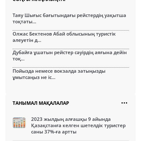
Таяу Шығыс бағытындағы рейстердің уақытша
тоқтаты...
Олжас Бектенов Абай облысының туристік
әлеуетін д...
Дубайға ұшатын рейстер сәуірдің аяғына дейін
тоқ...
Пойызда немесе вокзалда затыңызды
ұмытсаңыз не іс...
ТАНЫМАЛ МАҚАЛАЛАР
2023 жылдың алғашқы 9 айында
Қазақстанға келген шетелдік туристер
саны 37%-ға артты