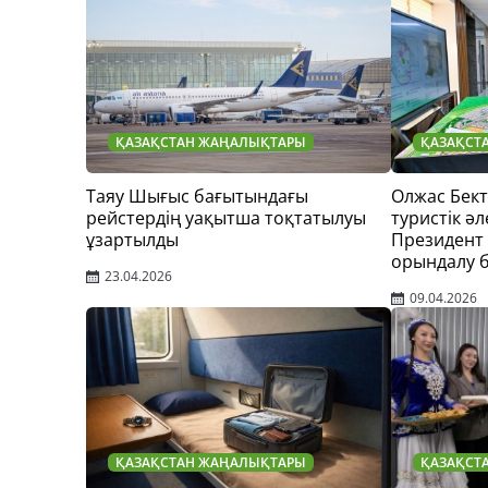
ҚАЗАҚСТАН ЖАҢАЛЫҚТАРЫ
ҚАЗАҚСТ
Таяу Шығыс бағытындағы
Олжас Бек
рейстердің уақытша тоқтатылуы
туристік әл
ұзартылды
Президент
орындалу 
23.04.2026
09.04.2026
ҚАЗАҚСТАН ЖАҢАЛЫҚТАРЫ
ҚАЗАҚСТ