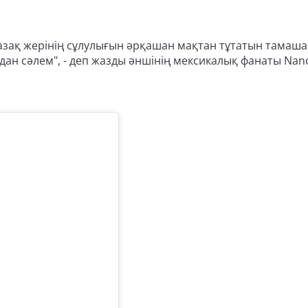
 қазақ жерінің сұлулығын әрқашан мақтан тұтатын тамаша
ан сәлем", - деп жазды әншінің мексикалық фанаты Nancy