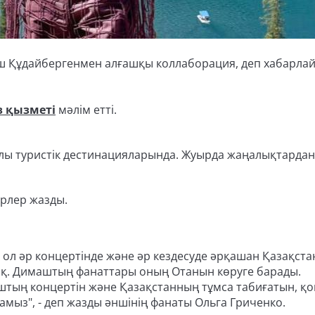
аш Құдайбергенмен алғашқы коллаборация, деп хабарла
з қызметі
мәлім етті.
лы туристік дестинацияларында. Жуырда жаңалықтардан
ірлер жазды.
ол
әр
концертінде
және
әр
кездесуде
әрқашан
Қазақста
қ.
Димаштың
фанаттары
оның
Отанын көруге
барады
.
штың
концертін және Қазақстанның тұмса табиғатын, қ
мыз", - деп жазды әншінің фанаты Ольга Гриченко.