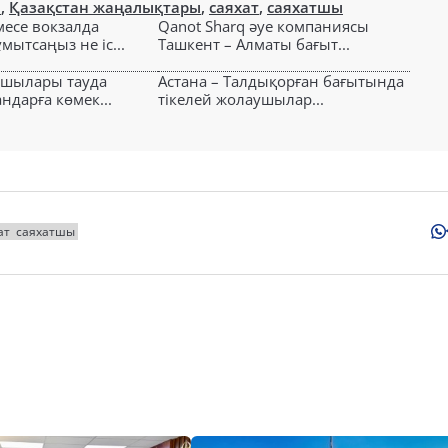
н
,
Қазақстан жаңалықтары
,
саяхат
,
саяхатшы
есе вокзалда
Qanot Sharq әуе компаниясы
ытсаңыз не іс...
Ташкент – Алматы бағыт...
ушылары тауда
Астана – Талдықорған бағытында
ндарға көмек...
тікелей жолаушылар...
ат
саяхатшы