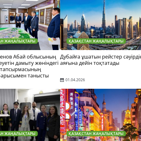
АН ЖАҢАЛЫҚТАРЫ
ҚАЗАҚСТАН ЖАҢАЛЫҚТАРЫ
тенов Абай облысының
Дубайға ұшатын рейстер сәуірді
еуетін дамыту жөніндегі
аяғына дейін тоқтатады
 тапсырмасының
барысымен танысты
01.04.2026
АН ЖАҢАЛЫҚТАРЫ
ҚАЗАҚСТАН ЖАҢАЛЫҚТАРЫ