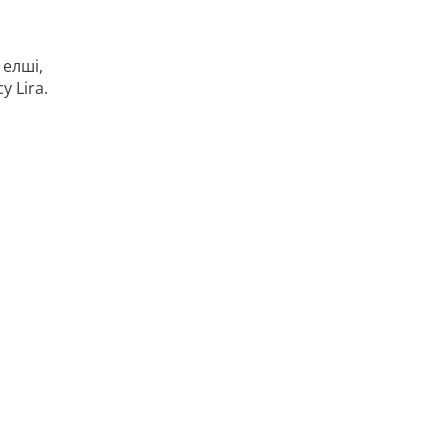
 елші,
 Lira.