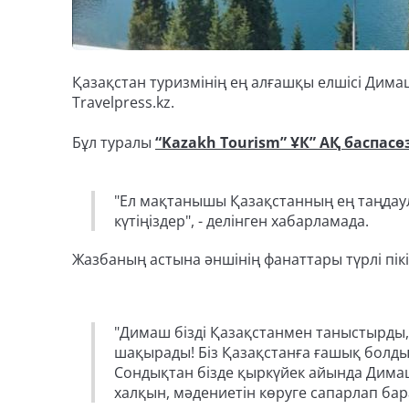
Қазақстан туризмінің ең алғашқы елшісі Дим
Travelpress.kz.
Бұл туралы
“Kazakh Tourism” ҰК” АҚ баспасө
"Ел мақтанышы Қазақстанның ең таңдау
күтіңіздер", - делінген хабарламада.
Жазбаның астына әншінің фанаттары түрлі пік
"Димаш
бізді
Қазақстанмен
таныстырды
,
шақырады
!
Біз
Қазақстанға
ғашық
болды
Сондықтан
бізде
қыркүйек
айында
Дима
халқын, мәдениетін көруге
сапарлап бара