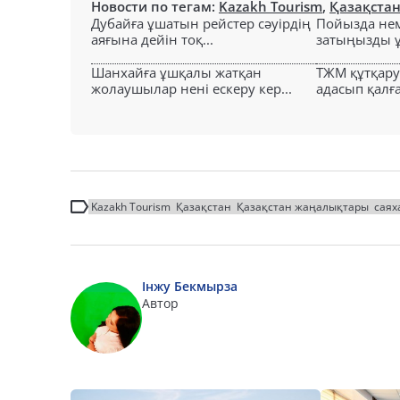
Новости по тегам:
Kazakh Tourism
,
Қазақста
Дубайға ұшатын рейстер сәуірдің
Пойызда нем
аяғына дейін тоқ...
затыңызды ұм
Шанхайға ұшқалы жатқан
ТЖМ құтқар
жолаушылар нені ескеру кер...
адасып қалға
Kazakh Tourism
Қазақстан
Қазақстан жаңалықтары
саях
Інжу Бекмырза
Автор