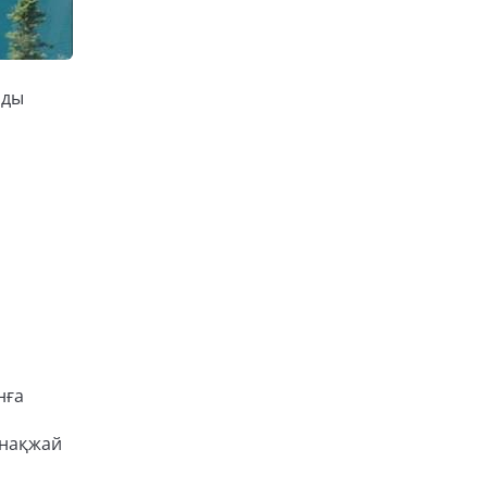
йды
нға
онақжай