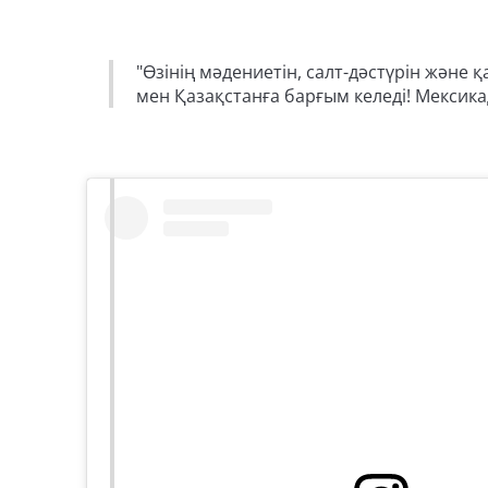
"Өзінің мәдениетін, салт-дәстүрін және
мен Қазақстанға барғым келеді! Мексикад