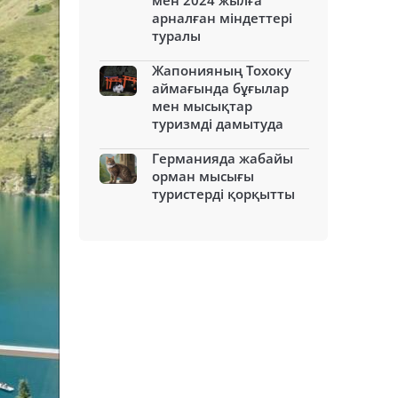
мен 2024 жылға
арналған міндеттері
туралы
Жапонияның Тохоку
аймағында бұғылар
мен мысықтар
туризмді дамытуда
Германияда жабайы
орман мысығы
туристерді қорқытты