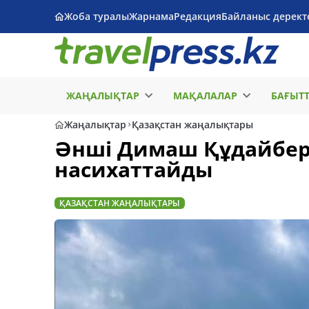
Жоба туралы
Жарнама
Редакция
Байланыс дерект
ЖАҢАЛЫҚТАР
МАҚАЛАЛАР
БАҒЫТ
Жаңалықтар
Қазақстан жаңалықтары
Әнші Димаш Құдайберг
насихаттайды
ҚАЗАҚСТАН ЖАҢАЛЫҚТАРЫ