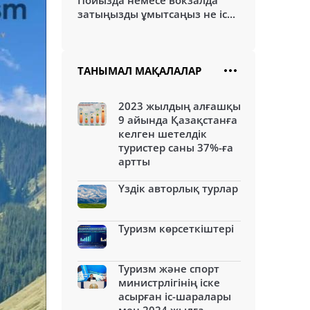
Пойызда немесе вокзалда
затыңызды ұмытсаңыз не іс...
ТАНЫМАЛ МАҚАЛАЛАР
2023 жылдың алғашқы
9 айында Қазақстанға
келген шетелдік
туристер саны 37%-ға
артты
Үздік авторлық турлар
Туризм көрсеткіштері
Туризм және спорт
министрлігінің іске
асырған іс-шаралары