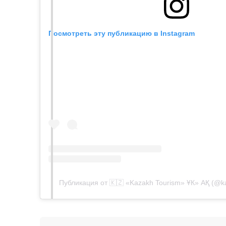
Посмотреть эту публикацию в Instagram
Публикация от 🇰🇿 «Kazakh Tourism» ҰК» АҚ (@kaz