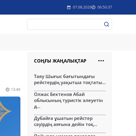
07.08.2026
06:50:37
СОҢҒЫ ЖАҢАЛЫҚТАР
Таяу Шығыс бағытындағы
рейстердің уақытша тоқтаты...
13:40
Олжас Бектенов Абай
облысының туристік әлеуетін
д...
Дубайға ұшатын рейстер
сәуірдің аяғына дейін тоқ...