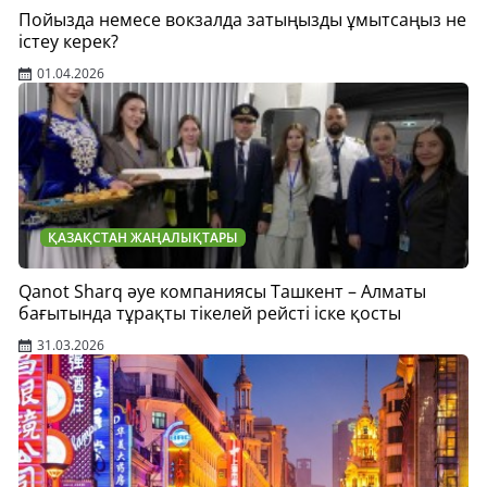
Пойызда немесе вокзалда затыңызды ұмытсаңыз не
істеу керек?
01.04.2026
ҚАЗАҚСТАН ЖАҢАЛЫҚТАРЫ
Qanot Sharq әуе компаниясы Ташкент – Алматы
бағытында тұрақты тікелей рейсті іске қосты
31.03.2026