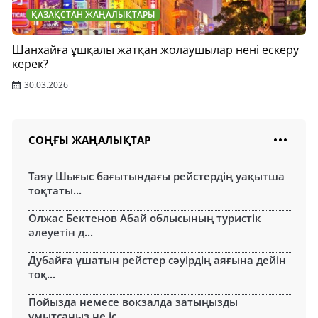
ҚАЗАҚСТАН ЖАҢАЛЫҚТАРЫ
Шанхайға ұшқалы жатқан жолаушылар нені ескеру
керек?
30.03.2026
СОҢҒЫ ЖАҢАЛЫҚТАР
Таяу Шығыс бағытындағы рейстердің уақытша
тоқтаты...
Олжас Бектенов Абай облысының туристік
әлеуетін д...
Дубайға ұшатын рейстер сәуірдің аяғына дейін
тоқ...
Пойызда немесе вокзалда затыңызды
ұмытсаңыз не іс...