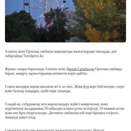
Алматы әкімі Орталық саябақты жаңғыртуды жалғастыруды тапсырды, деп
хабарлайды Travelpress.kz.
Жұмыс сапары барысында Алматы әкімі
Дархан Сатыбалды
Орталық саябаққа
барып, жаңарту жұмыстарының нәтижесін көріп қайтты.
Соңғы жылдары мұнда жасалған игі іс аз емес. Жаңа фуд-корт бой көтеріп, спорт
және балалар алаңдары, скейт-парк салынды.
Сондай-ақ, субұрқақтар мен жарықтандыру жүйесі жаңартылып, жаяу
жүргіншілер жолдарының 70 пайыздан астамы ретке келтірілді. 10 мыңнан астам
ағаш пен бұта отырғызылды. Дегенмен саябақтың кей жері біршама ескірген,
жөндеуді қажет етеді.
Сондықтан әкім оны жаңғыртуды жалғастыруды тапсырды. Мақсат