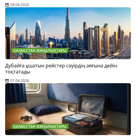
09.04.2026
ҚАЗАҚСТАН ЖАҢАЛЫҚТАРЫ
Дубайға ұшатын рейстер сәуірдің аяғына дейін
тоқтатады
01.04.2026
ҚАЗАҚСТАН ЖАҢАЛЫҚТАРЫ