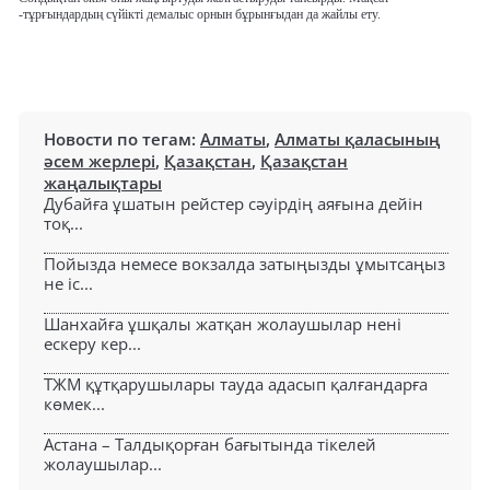
-тұрғындардың сүйікті демалыс орнын бұрынғыдан да жайлы ету.
Новости по тегам:
Алматы
,
Алматы қаласының
әсем жерлері
,
Қазақстан
,
Қазақстан
жаңалықтары
Дубайға ұшатын рейстер сәуірдің аяғына дейін
тоқ...
Пойызда немесе вокзалда затыңызды ұмытсаңыз
не іс...
Шанхайға ұшқалы жатқан жолаушылар нені
ескеру кер...
ТЖМ құтқарушылары тауда адасып қалғандарға
көмек...
Астана – Талдықорған бағытында тікелей
жолаушылар...