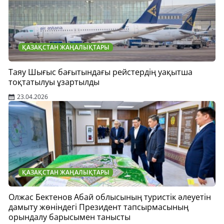
ҚАЗАҚСТАН ЖАҢАЛЫҚТАРЫ
Таяу Шығыс бағытындағы рейстердің уақытша
тоқтатылуы ұзартылды
23.04.2026
ҚАЗАҚСТАН ЖАҢАЛЫҚТАРЫ
Олжас Бектенов Абай облысының туристік әлеуетін
дамыту жөніндегі Президент тапсырмасының
орындалу барысымен танысты