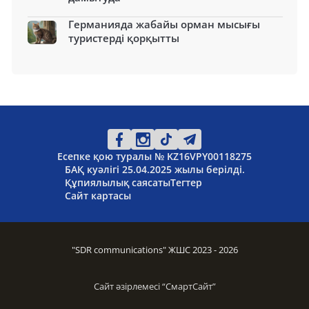
Германияда жабайы орман мысығы
туристерді қорқытты
Есепке қою туралы № KZ16VPY00118275
БАҚ куәлігі 25.04.2025 жылы берілді.
Құпиялылық саясаты
Тегтер
Сайт картасы
"SDR communications" ЖШС 2023 - 2026
Сайт әзірлемесі “
СмартСайт
”