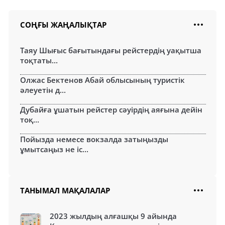
СОҢҒЫ ЖАҢАЛЫҚТАР
Таяу Шығыс бағытындағы рейстердің уақытша
тоқтаты...
Олжас Бектенов Абай облысының туристік
әлеуетін д...
Дубайға ұшатын рейстер сәуірдің аяғына дейін
тоқ...
Пойызда немесе вокзалда затыңызды
ұмытсаңыз не іс...
ТАНЫМАЛ МАҚАЛАЛАР
2023 жылдың алғашқы 9 айында