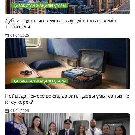
ҚАЗАҚСТАН ЖАҢАЛЫҚТАРЫ
Дубайға ұшатын рейстер сәуірдің аяғына дейін
тоқтатады
01.04.2026
ҚАЗАҚСТАН ЖАҢАЛЫҚТАРЫ
Пойызда немесе вокзалда затыңызды ұмытсаңыз не
істеу керек?
01.04.2026