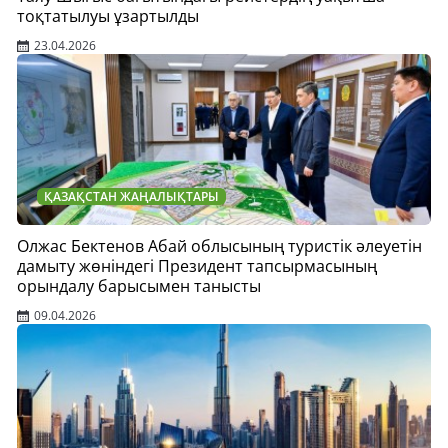
тоқтатылуы ұзартылды
23.04.2026
ҚАЗАҚСТАН ЖАҢАЛЫҚТАРЫ
Олжас Бектенов Абай облысының туристік әлеуетін
дамыту жөніндегі Президент тапсырмасының
орындалу барысымен танысты
09.04.2026