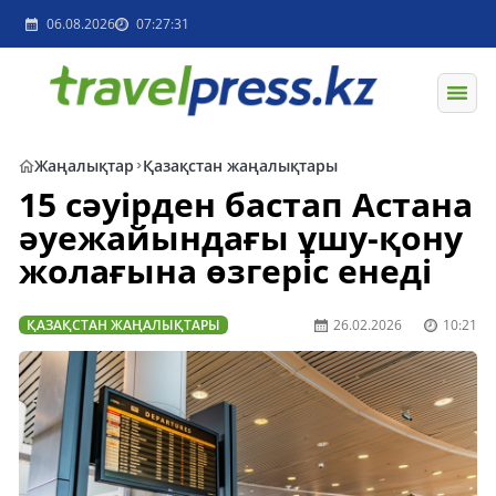
06.08.2026
07:27:31
Жаңалықтар
Қазақстан жаңалықтары
15 сәуірден бастап Астана
әуежайындағы ұшу-қону
жолағына өзгеріс енеді
ҚАЗАҚСТАН ЖАҢАЛЫҚТАРЫ
26.02.2026
10:21