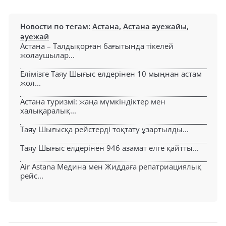
Новости по тегам:
Астана
,
Астана әуежайы
,
әуежай
Астана – Талдықорған бағытында тікелей
жолаушылар...
Елімізге Таяу Шығыс елдерінен 10 мыңнан астам
жол...
Астана туризмі: жаңа мүмкіндіктер мен
халықаралық...
Таяу Шығысқа рейстерді тоқтату ұзартылды...
Таяу Шығыс елдерінен 946 азамат елге қайтты...
Air Astana Медина мен Жиддаға репатриациялық
рейс...