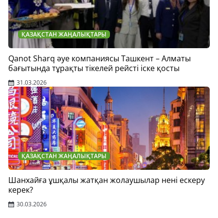
ҚАЗАҚСТАН ЖАҢАЛЫҚТАРЫ
Qanot Sharq әуе компаниясы Ташкент – Алматы
бағытында тұрақты тікелей рейсті іске қосты
31.03.2026
ҚАЗАҚСТАН ЖАҢАЛЫҚТАРЫ
Шанхайға ұшқалы жатқан жолаушылар нені ескеру
керек?
30.03.2026