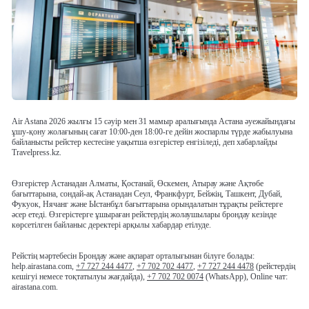
Air Astana 2026 жылғы 15 сәуір мен 31 мамыр аралығында Астана әуежайындағы
ұшу-қону жолағының сағат 10:00-ден 18:00-ге дейін жоспарлы түрде жабылуына
байланысты рейстер кестесіне уақытша өзгерістер енгізіледі, деп хабарлайды
Travelpress.kz.
Өзгерістер Астанадан Алматы, Қостанай, Өскемен, Атырау және Ақтөбе
бағыттарына, сондай-ақ Астанадан Сеул, Франкфурт, Бейжің, Ташкент, Дубай,
Фукуок, Нячанг және Ыстанбұл бағыттарына орындалатын тұрақты рейстерге
әсер етеді. Өзгерістерге ұшыраған рейстердің жолаушылары брондау кезінде
көрсетілген байланыс деректері арқылы хабардар етілуде.
Рейстің мәртебесін Брондау және ақпарат орталығынан білуге болады:
help.airastana.com,
+7 727 244 4477
,
+7 702 702 4477
,
+7 727 244 4478
(рейстердің
кешігуі немесе тоқтатылуы жағдайда),
+7 702 702 0074
(WhatsApp), Online чат:
airastana.com.