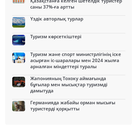
Қазақстанға келген шетелдік туристер
саны 37%-ға артты
Үздік авторлық турлар
Туризм көрсеткіштері
Туризм және спорт министрлігінің іске
асырған іс-шаралары мен 2024 жылға
арналған міндеттері туралы
Жапонияның Тохоку аймағында
бұғылар мен мысықтар туризмді
дамытуда
Германияда жабайы орман мысығы
туристерді қорқытты