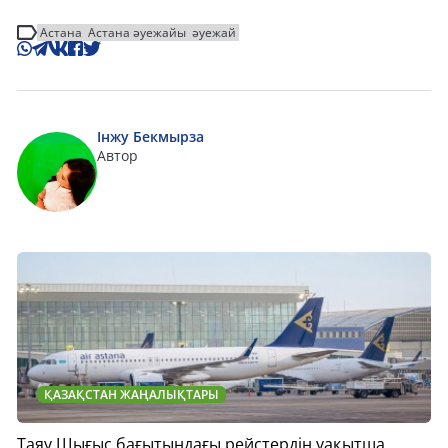
Астана
Астана әуежайы
әуежай
Інжу Бекмырза
Автор
ҚАЗАҚСТАН ЖАҢАЛЫҚТАРЫ
Таяу Шығыс бағытындағы рейстердің уақытша