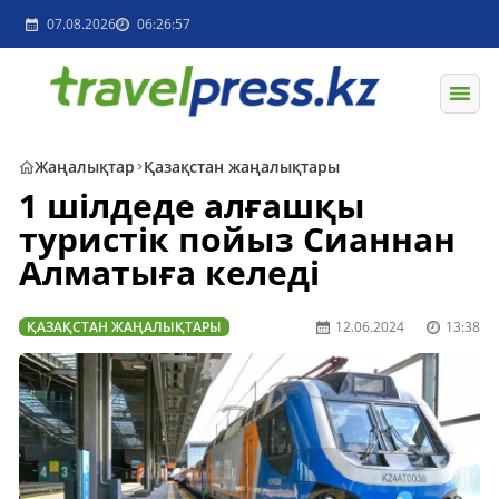
07.08.2026
06:26:57
Жаңалықтар
Қазақстан жаңалықтары
1 шілдеде алғашқы
туристік пойыз Сианнан
Алматыға келеді
ҚАЗАҚСТАН ЖАҢАЛЫҚТАРЫ
12.06.2024
13:38