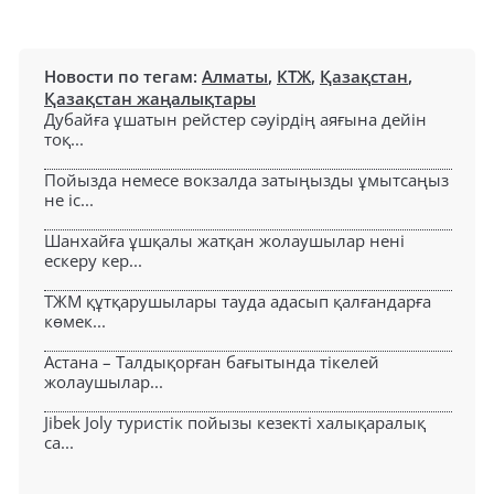
Новости по тегам:
Алматы
,
КТЖ
,
Қазақстан
,
Қазақстан жаңалықтары
Дубайға ұшатын рейстер сәуірдің аяғына дейін
тоқ...
Пойызда немесе вокзалда затыңызды ұмытсаңыз
не іс...
Шанхайға ұшқалы жатқан жолаушылар нені
ескеру кер...
ТЖМ құтқарушылары тауда адасып қалғандарға
көмек...
Астана – Талдықорған бағытында тікелей
жолаушылар...
Jibek Joly туристік пойызы кезекті халықаралық
са...