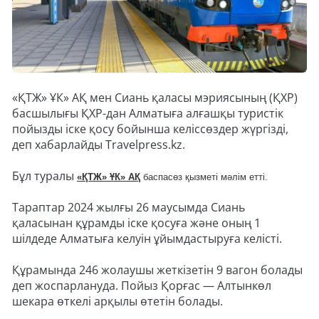
«ҚТЖ» ҰК» АҚ мен Сиань қаласы мэриясының (ҚХР)
басшылығы ҚХР-дан Алматыға алғашқы туристік
пойызды іске қосу бойынша келіссөздер жүргізді,
деп хабарлайды Travelpress.kz.
Бұл туралы
«ҚТЖ» ҰК» АҚ
баспасөз қызметі мәлім етті.
Тараптар 2024 жылғы 26 маусымда Сиань
қаласынан құрамды іске қосуға және оның 1
шілдеде Алматыға келуін ұйымдастыруға келісті.
Құрамында 246 жолаушы жеткізетін 9 вагон болады
деп жоспарлануда. Пойыз Қорғас — Алтынкөл
шекара өткелі арқылы өтетін болады.