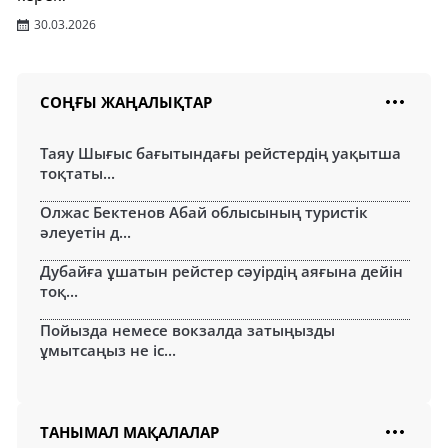
30.03.2026
СОҢҒЫ ЖАҢАЛЫҚТАР
Таяу Шығыс бағытындағы рейстердің уақытша
тоқтаты...
Олжас Бектенов Абай облысының туристік
әлеуетін д...
Дубайға ұшатын рейстер сәуірдің аяғына дейін
тоқ...
Пойызда немесе вокзалда затыңызды
ұмытсаңыз не іс...
ТАНЫМАЛ МАҚАЛАЛАР