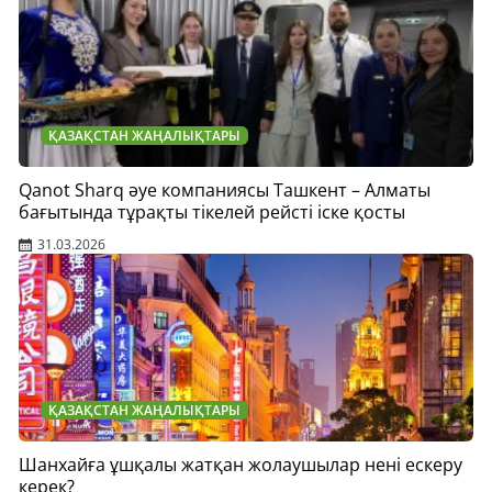
ҚАЗАҚСТАН ЖАҢАЛЫҚТАРЫ
Qanot Sharq әуе компаниясы Ташкент – Алматы
бағытында тұрақты тікелей рейсті іске қосты
31.03.2026
ҚАЗАҚСТАН ЖАҢАЛЫҚТАРЫ
Шанхайға ұшқалы жатқан жолаушылар нені ескеру
керек?