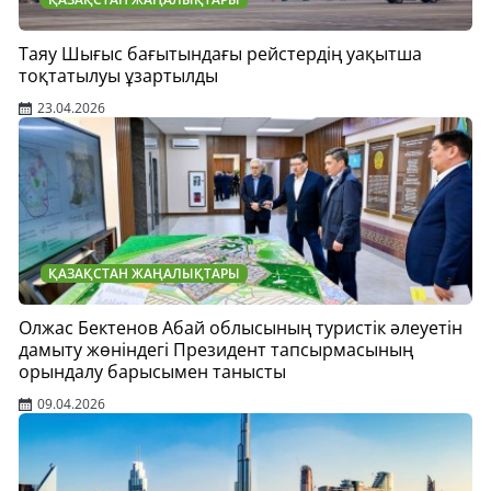
Таяу Шығыс бағытындағы рейстердің уақытша
тоқтатылуы ұзартылды
23.04.2026
ҚАЗАҚСТАН ЖАҢАЛЫҚТАРЫ
Олжас Бектенов Абай облысының туристік әлеуетін
дамыту жөніндегі Президент тапсырмасының
орындалу барысымен танысты
09.04.2026