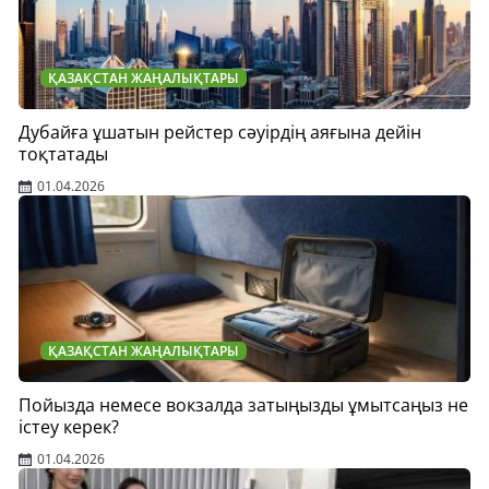
ҚАЗАҚСТАН ЖАҢАЛЫҚТАРЫ
Дубайға ұшатын рейстер сәуірдің аяғына дейін
тоқтатады
01.04.2026
ҚАЗАҚСТАН ЖАҢАЛЫҚТАРЫ
Пойызда немесе вокзалда затыңызды ұмытсаңыз не
істеу керек?
01.04.2026