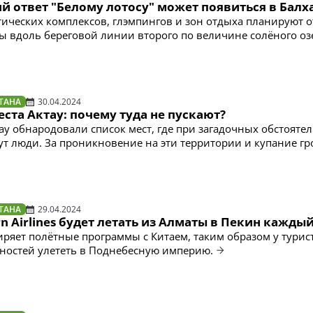
й ответ "Белому лотосу" может появиться в Бал
тических комплексов, глэмпингов и зон отдыха планируют о
 вдоль береговой линии второго по величине солёного оз
ТАНА
30.04.2024
ста Актау: почему туда не пускают?
ау обнародовали список мест, где при загадочных обстоятел
ут люди. За проникновение на эти территории и купание гр
ТАНА
29.04.2024
rn Airlines будет летать из Алматы в Пекин кажды
иряет полётные программы с Китаем, таким образом у турис
ностей улететь в Поднебесную империю.