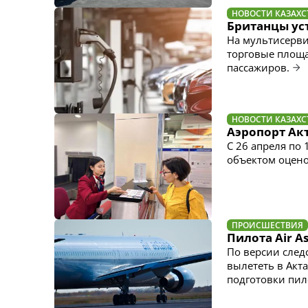
НОВОСТИ КАЗАХС
Британцы уст
На мультисерви
торговые площа
пассажиров.
НОВОСТИ КАЗАХС
Аэропорт Акт
С 26 апреля по 
объектом оценок
ПРОИСШЕСТВИЯ
Пилота Air 
По версии след
вылететь в Акт
подготовки пил