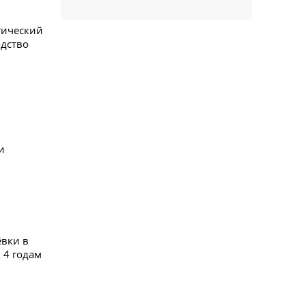
тический
одство
и
ёвки в
 4 годам