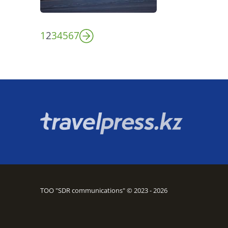
1
2
3
4
5
6
7
ТОО "SDR communications" © 2023 - 2026