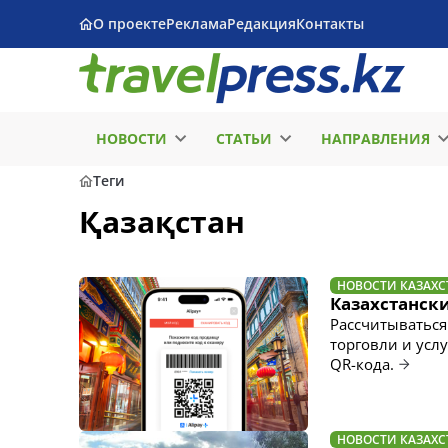
О проекте
Реклама
Редакция
Контакты
НОВОСТИ
СТАТЬИ
НАПРАВЛЕНИЯ
Теги
Қазақстан
НОВОСТИ КАЗАХС
Казахстанск
Рассчитываться 
торговли и усл
QR-кода.
НОВОСТИ КАЗАХС