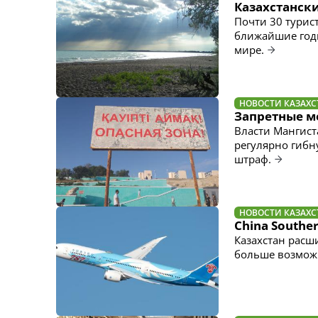
Казахстански
Почти 30 турис
ближайшие годы
мире.
НОВОСТИ КАЗАХС
Запретные ме
Власти Мангист
регулярно гибн
штраф.
НОВОСТИ КАЗАХС
China Southe
Казахстан расш
больше возмож