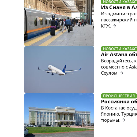
НОВОСТИ КАЗАХС
Из Сианя в 
Из администрат
пассажирский п
КТЖ.
НОВОСТИ КАЗАХС
Air Astana о
Возрадуйтесь, 
совместно с Asi
Сеулом.
ПРОИСШЕСТВИЯ
Россиянка об
В Костанае осу
Японию, Турцию
тюрьмы.