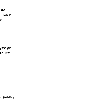
гах
 так и
 и
услуг
танет
рограмму