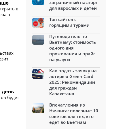
хаше
заграничный паспорт
для взрослых и детей
ткрыть в
ера в
Топ сайтов с
горящими турами
Путеводитель по
Вьетнаму: стоимость
одного дня
ьствах
проживания и прайс
озит
на услуги
Как подать заявку на
лотерею Green Card
2025: Рекомендации
для граждан
й день
Казахстана
тов будет
Впечатления из
Нячанга: полезные 10
советов для тех, кто
едет во Вьетнам