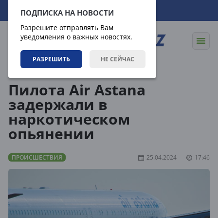
07.08.2026
03:21:36
ПОДПИСКА НА НОВОСТИ
Разрешите отправлять Вам
уведомления о важных новостях.
РАЗРЕШИТЬ
НЕ СЕЙЧАС
Новости
Происшествия
Пилота Air Astana
задержали в
наркотическом
опьянении
ПРОИСШЕСТВИЯ
25.04.2024
17:46