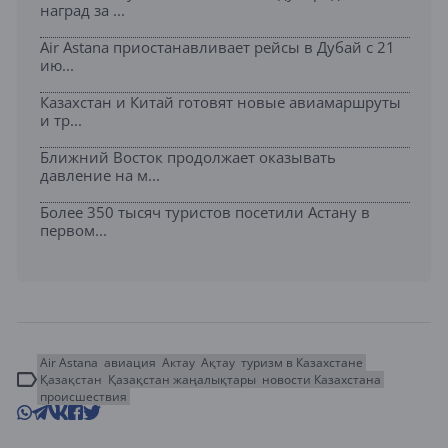
наград за ...
Air Astana приостанавливает рейсы в Дубай с 21
ию...
Казахстан и Китай готовят новые авиамаршруты
и тр...
Ближний Восток продолжает оказывать
давление на м...
Более 350 тысяч туристов посетили Астану в
первом...
Air Astana
авиация
Актау
Ақтау
туризм в Казахстане
Қазақстан
Қазақстан жаңалықтары
новости Казахстана
происшествия