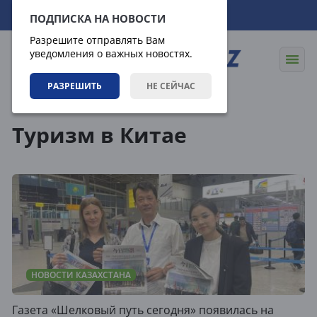
08.08.2026
14:36:03
ПОДПИСКА НА НОВОСТИ
Разрешите отправлять Вам
уведомления о важных новостях.
РАЗРЕШИТЬ
НЕ СЕЙЧАС
Теги
Туризм в Китае
НОВОСТИ КАЗАХСТАНА
Газета «Шелковый путь сегодня» появилась на