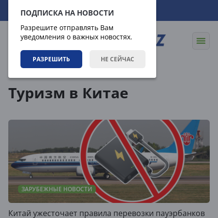
06.08.2026
09:47:12
ПОДПИСКА НА НОВОСТИ
Разрешите отправлять Вам
уведомления о важных новостях.
РАЗРЕШИТЬ
НЕ СЕЙЧАС
Теги
Туризм в Китае
ЗАРУБЕЖНЫЕ НОВОСТИ
Китай ужесточает правила перевозки пауэрбанков