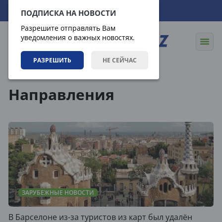
10.08.2026
09:34:36
ПОДПИСКА НА НОВОСТИ
Разрешите отправлять Вам
уведомления о важных новостях.
РАЗРЕШИТЬ
НЕ СЕЙЧАС
Теги
Направления
ЗАРУБЕЖНЫЕ НОВОСТИ
В Барселоне из-за туристов из карт был удалён