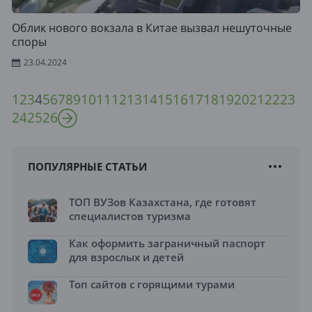
Облик нового вокзала в Китае вызвал нешуточные
споры
23.04.2024
1
2
3
4
5
6
7
8
9
10
11
12
13
14
15
16
17
18
19
20
21
22
23
24
25
26
ПОПУЛЯРНЫЕ СТАТЬИ
ТОП ВУЗов Казахстана, где готовят
специалистов туризма
Как оформить заграничный паспорт
для взрослых и детей
Топ сайтов с горящими турами