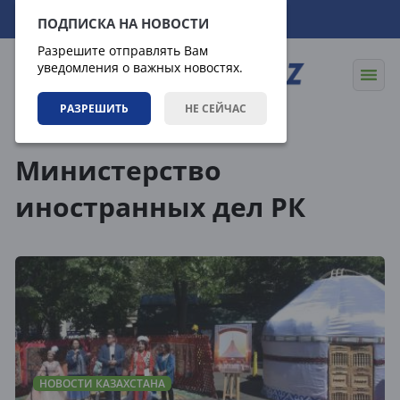
09.08.2026
07:32:19
ПОДПИСКА НА НОВОСТИ
Разрешите отправлять Вам
уведомления о важных новостях.
РАЗРЕШИТЬ
НЕ СЕЙЧАС
Теги
Министерство
иностранных дел РК
НОВОСТИ КАЗАХСТАНА