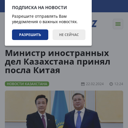
07.08.2026
11:02:16
ПОДПИСКА НА НОВОСТИ
Разрешите отправлять Вам
уведомления о важных новостях.
РАЗРЕШИТЬ
НЕ СЕЙЧАС
Новости
Новости Казахстана
Министр иностранных
дел Казахстана принял
посла Китая
НОВОСТИ КАЗАХСТАНА
22.02.2024
12:24